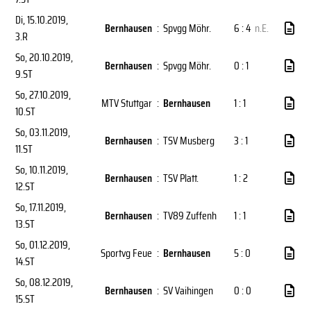
Di, 15.10.2019
,
Bernhausen
:
Spvgg Möhr.
6 : 4
n.E.
3.R
So, 20.10.2019
,
Bernhausen
:
Spvgg Möhr.
0 : 1
9.ST
So, 27.10.2019
,
MTV Stuttgar
:
Bernhausen
1 : 1
10.ST
So, 03.11.2019
,
Bernhausen
:
TSV Musberg
3 : 1
11.ST
So, 10.11.2019
,
Bernhausen
:
TSV Platt.
1 : 2
12.ST
So, 17.11.2019
,
Bernhausen
:
TV89 Zuffenh
1 : 1
13.ST
So, 01.12.2019
,
Sportvg Feue
:
Bernhausen
5 : 0
14.ST
So, 08.12.2019
,
Bernhausen
:
SV Vaihingen
0 : 0
15.ST