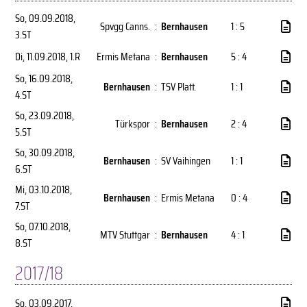
So, 09.09.2018
,
Spvgg Canns.
:
Bernhausen
1 : 5
3.ST
Di, 11.09.2018
, 1.R
Ermis Metana
:
Bernhausen
5 : 4
So, 16.09.2018
,
Bernhausen
:
TSV Platt.
1 : 1
4.ST
So, 23.09.2018
,
Türkspor
:
Bernhausen
2 : 4
5.ST
So, 30.09.2018
,
Bernhausen
:
SV Vaihingen
1 : 1
6.ST
Mi, 03.10.2018
,
Bernhausen
:
Ermis Metana
0 : 4
7.ST
So, 07.10.2018
,
MTV Stuttgar
:
Bernhausen
4 : 1
8.ST
2017/18
So, 03.09.2017
,