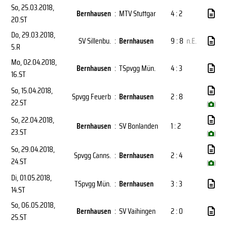
So, 25.03.2018
,
Bernhausen
:
MTV Stuttgar
4 : 2
20.ST
Do, 29.03.2018
,
SV Sillenbu.
:
Bernhausen
9 : 8
n.E.
5.R
Mo, 02.04.2018
,
Bernhausen
:
TSpvgg Mün.
4 : 3
16.ST
So, 15.04.2018
,
Spvgg Feuerb
:
Bernhausen
2 : 8
22.ST
(
)
So, 22.04.2018
,
Bernhausen
:
SV Bonlanden
1 : 2
23.ST
(
)
So, 29.04.2018
,
Spvgg Canns.
:
Bernhausen
2 : 4
24.ST
(
)
Di, 01.05.2018
,
TSpvgg Mün.
:
Bernhausen
3 : 3
14.ST
So, 06.05.2018
,
Bernhausen
:
SV Vaihingen
2 : 0
25.ST