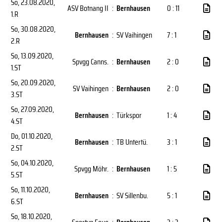
So, 23.08.2020
,
ASV Botnang II
:
Bernhausen
0 : 11
1.R
So, 30.08.2020
,
Bernhausen
:
SV Vaihingen
7 : 1
2.R
So, 13.09.2020
,
Spvgg Canns.
:
Bernhausen
2 : 0
1.ST
So, 20.09.2020
,
SV Vaihingen
:
Bernhausen
2 : 0
3.ST
So, 27.09.2020
,
Bernhausen
:
Türkspor
1 : 4
4.ST
Do, 01.10.2020
,
Bernhausen
:
TB Untertü.
3 : 1
2.ST
So, 04.10.2020
,
Spvgg Möhr.
:
Bernhausen
1 : 5
5.ST
So, 11.10.2020
,
Bernhausen
:
SV Sillenbu.
5 : 1
6.ST
So, 18.10.2020
,