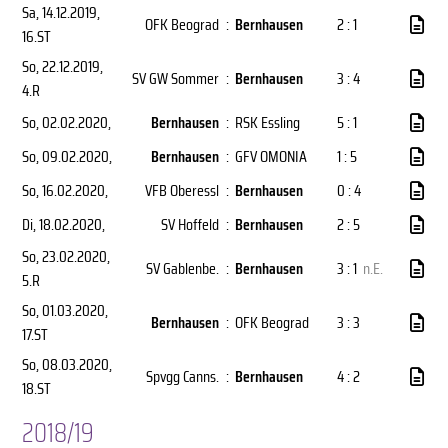
Sa, 14.12.2019
,
OFK Beograd
:
Bernhausen
2 : 1
16.ST
So, 22.12.2019
,
SV GW Sommer
:
Bernhausen
3 : 4
4.R
So, 02.02.2020
,
Bernhausen
:
RSK Essling
5 : 1
So, 09.02.2020
,
Bernhausen
:
GFV OMONIA
1 : 5
So, 16.02.2020
,
VFB Oberessl
:
Bernhausen
0 : 4
Di, 18.02.2020
,
SV Hoffeld
:
Bernhausen
2 : 5
So, 23.02.2020
,
SV Gablenbe.
:
Bernhausen
3 : 1
n.E.
5.R
So, 01.03.2020
,
Bernhausen
:
OFK Beograd
3 : 3
17.ST
So, 08.03.2020
,
Spvgg Canns.
:
Bernhausen
4 : 2
18.ST
2018/19