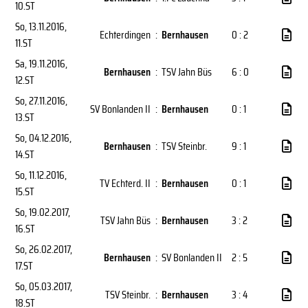
10.ST
So, 13.11.2016
,
Echterdingen
:
Bernhausen
0 : 2
11.ST
Sa, 19.11.2016
,
Bernhausen
:
TSV Jahn Büs
6 : 0
12.ST
So, 27.11.2016
,
SV Bonlanden II
:
Bernhausen
0 : 1
13.ST
So, 04.12.2016
,
Bernhausen
:
TSV Steinbr.
9 : 1
14.ST
So, 11.12.2016
,
TV Echterd. II
:
Bernhausen
0 : 1
15.ST
So, 19.02.2017
,
TSV Jahn Büs
:
Bernhausen
3 : 2
16.ST
So, 26.02.2017
,
Bernhausen
:
SV Bonlanden II
2 : 5
17.ST
So, 05.03.2017
,
TSV Steinbr.
:
Bernhausen
3 : 4
18.ST