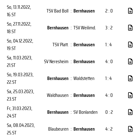
So, 13.11.2022
,
TSV Bad Boll
:
Bernhausen
2 : 0
16.ST
So, 27.11.2022
,
Bernhausen
:
TSV Weilimd.
3 : 2
18.ST
So, 04.12.2022
,
TSV Platt.
:
Bernhausen
1 : 4
19.ST
Sa, 11.03.2023
,
SV Neresheim
:
Bernhausen
4 : 0
21.ST
So, 19.03.2023
,
Bernhausen
:
Waldstetten
1 : 4
22.ST
Sa, 25.03.2023
,
Waldhausen
:
Bernhausen
4 : 0
23.ST
Fr, 31.03.2023
,
Bernhausen
:
SV Bonlanden
0 : 2
24.ST
Sa, 08.04.2023
,
Blaubeuren
:
Bernhausen
4 : 2
25.ST