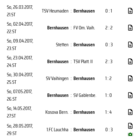
So, 26.03.2017
,
TSV Heumaden
:
Bernhausen
0 : 1
21.ST
So, 02.04.2017
,
Bernhausen
:
FV Om. Vaih.
2 : 2
22.ST
So, 09.04.2017
,
Stetten
:
Bernhausen
0 : 3
23.ST
So, 23.04.2017
,
Bernhausen
:
TSV Platt. II
2 : 3
24.ST
So, 30.04.2017
,
SV Vaihingen
:
Bernhausen
1 : 2
25.ST
So, 07.05.2017
,
Bernhausen
:
SV Gablenbe.
1 : 0
26.ST
So, 14.05.2017
,
Kosova Bern.
:
Bernhausen
1 : 4
27.ST
So, 28.05.2017
,
1.FC Lauchha
:
Bernhausen
0 : 3
29.ST
(
)