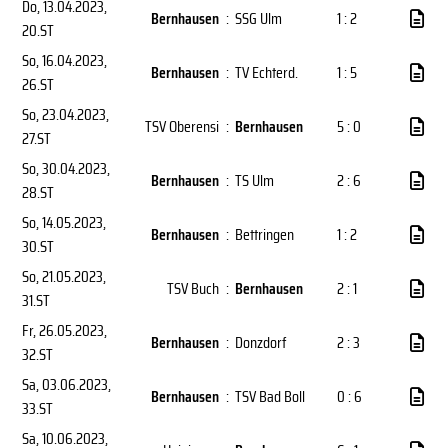
Do, 13.04.2023
,
Bernhausen
:
SSG Ulm
1 : 2
20.ST
So, 16.04.2023
,
Bernhausen
:
TV Echterd.
1 : 5
26.ST
So, 23.04.2023
,
TSV Oberensi
:
Bernhausen
5 : 0
27.ST
So, 30.04.2023
,
Bernhausen
:
TS Ulm
2 : 6
28.ST
So, 14.05.2023
,
Bernhausen
:
Bettringen
1 : 2
30.ST
So, 21.05.2023
,
TSV Buch
:
Bernhausen
2 : 1
31.ST
Fr, 26.05.2023
,
Bernhausen
:
Donzdorf
2 : 3
32.ST
Sa, 03.06.2023
,
Bernhausen
:
TSV Bad Boll
0 : 6
33.ST
Sa, 10.06.2023
,