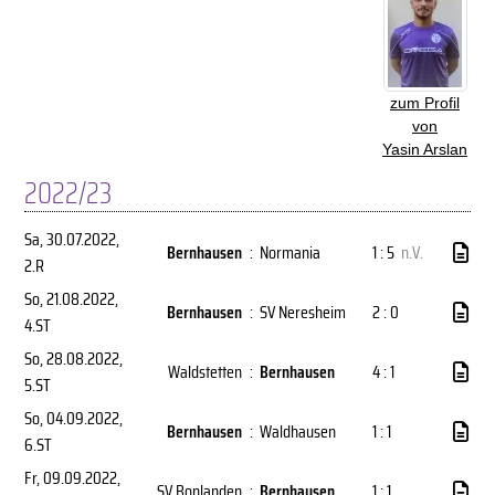
zum Profil
von
Yasin Arslan
2022/23
Sa, 30.07.2022
,
Bernhausen
:
Normania
1 : 5
n.V.
2.R
So, 21.08.2022
,
Bernhausen
:
SV Neresheim
2 : 0
4.ST
So, 28.08.2022
,
Waldstetten
:
Bernhausen
4 : 1
5.ST
So, 04.09.2022
,
Bernhausen
:
Waldhausen
1 : 1
6.ST
Fr, 09.09.2022
,
SV Bonlanden
:
Bernhausen
1 : 1