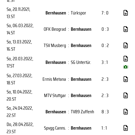
12.ST
Sa, 20.11.2021
,
Bernhausen
:
Türkspor
7 : 0
13.ST
So, 06.03.2022
,
OFK Beograd
:
Bernhausen
0 : 3
14.ST
So, 13.03.2022
,
TSV Musberg
:
Bernhausen
0 : 2
16.ST
So, 20.03.2022
,
Bernhausen
:
SG Untertür.
3 : 1
17.ST
(
)
So, 27.03.2022
,
Ermis Metana
:
Bernhausen
2 : 3
18.ST
So, 10.04.2022
,
MTV Stuttgar
:
Bernhausen
2 : 3
20.ST
So, 24.04.2022
,
Bernhausen
:
TV89 Zuffenh
8 : 3
22.ST
Do, 28.04.2022
,
Spvgg Canns.
:
Bernhausen
1 : 1
23.ST