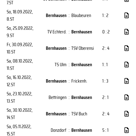
7.ST
So, 18.09.2022
,
Bernhausen
:
Blaubeuren
1 : 2
8.ST
So, 25.09.2022
,
TV Echterd.
:
Bernhausen
0 : 2
9.ST
Fr, 30.09.2022
,
Bernhausen
:
TSV Oberensi
2 : 4
10.ST
Sa, 08.10.2022
,
TS Ulm
:
Bernhausen
1 : 1
11.ST
So, 16.10.2022
,
Bernhausen
:
Frickenh.
1 : 3
12.ST
So, 23.10.2022
,
Bettringen
:
Bernhausen
2 : 1
13.ST
So, 30.10.2022
,
Bernhausen
:
TSV Buch
2 : 4
14.ST
Sa, 05.11.2022
,
Donzdorf
:
Bernhausen
5 : 1
15.ST