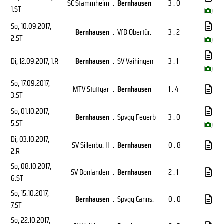
SC Stammheim
:
Bernhausen
3 : 0
1.ST
(
)
So, 10.09.2017
,
Bernhausen
:
VfB Obertür.
3 : 2
2.ST
(
)
Di, 12.09.2017
, 1.R
Bernhausen
:
SV Vaihingen
3 : 1
(
)
So, 17.09.2017
,
MTV Stuttgar
:
Bernhausen
1 : 4
3.ST
So, 01.10.2017
,
Bernhausen
:
Spvgg Feuerb
3 : 0
5.ST
(
)
Di, 03.10.2017
,
SV Sillenbu. II
:
Bernhausen
0 : 8
2.R
So, 08.10.2017
,
SV Bonlanden
:
Bernhausen
2 : 1
6.ST
So, 15.10.2017
,
Bernhausen
:
Spvgg Canns.
0 : 0
7.ST
So, 22.10.2017
,