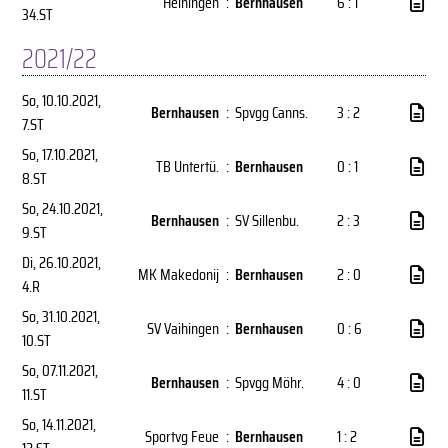
Heiningen
:
Bernhausen
6 : 1
34.ST
2021/22
So, 10.10.2021
,
Bernhausen
:
Spvgg Canns.
3 : 2
7.ST
So, 17.10.2021
,
TB Untertü.
:
Bernhausen
0 : 1
8.ST
So, 24.10.2021
,
Bernhausen
:
SV Sillenbu.
2 : 3
9.ST
Di, 26.10.2021
,
MK Makedonij
:
Bernhausen
2 : 0
4.R
So, 31.10.2021
,
SV Vaihingen
:
Bernhausen
0 : 6
10.ST
So, 07.11.2021
,
Bernhausen
:
Spvgg Möhr.
4 : 0
11.ST
So, 14.11.2021
,
Sportvg Feue
:
Bernhausen
1 : 2