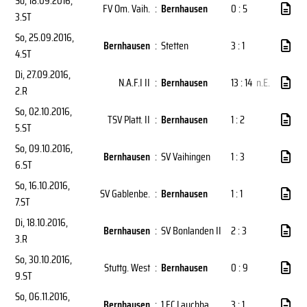
So, 18.09.2016
,
FV Om. Vaih.
:
Bernhausen
0 : 5
3.ST
So, 25.09.2016
,
Bernhausen
:
Stetten
3 : 1
4.ST
Di, 27.09.2016
,
N.A.F.I II
:
Bernhausen
13 : 14
n.E.
2.R
So, 02.10.2016
,
TSV Platt. II
:
Bernhausen
1 : 2
5.ST
So, 09.10.2016
,
Bernhausen
:
SV Vaihingen
1 : 3
6.ST
So, 16.10.2016
,
SV Gablenbe.
:
Bernhausen
1 : 1
7.ST
Di, 18.10.2016
,
Bernhausen
:
SV Bonlanden II
2 : 3
3.R
So, 30.10.2016
,
Stuttg. West
:
Bernhausen
0 : 9
9.ST
So, 06.11.2016
,
Bernhausen
:
1.FC Lauchha
3 : 1