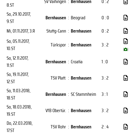
SV Vaihingen
:
Bernhausen
0 : 2
8.ST
So, 29.10.2017
,
Bernhausen
:
Beograd
0 : 0
9.ST
Mi, 01.11.2017
, 3.R
Stuttg-Cann
:
Bernhausen
0 : 2
So, 05.11.2017
,
Türkspor
:
Bernhausen
3 : 2
10.ST
(
)
So, 12.11.2017
,
Bernhausen
:
Croatia
1 : 0
11.ST
So, 19.11.2017
,
TSV Platt.
:
Bernhausen
3 : 2
12.ST
So, 11.03.2018
,
Bernhausen
:
SC Stammheim
3 : 1
18.ST
So, 18.03.2018
,
VfB Obertür.
:
Bernhausen
3 : 2
19.ST
Do, 22.03.2018
,
TSV Rohr
:
Bernhausen
2 : 4
17.ST