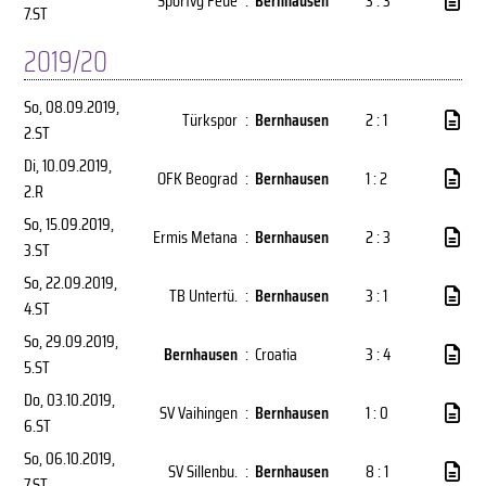
Sportvg Feue
:
Bernhausen
3 : 3
7.ST
2019/20
So, 08.09.2019
,
Türkspor
:
Bernhausen
2 : 1
2.ST
Di, 10.09.2019
,
OFK Beograd
:
Bernhausen
1 : 2
2.R
So, 15.09.2019
,
Ermis Metana
:
Bernhausen
2 : 3
3.ST
So, 22.09.2019
,
TB Untertü.
:
Bernhausen
3 : 1
4.ST
So, 29.09.2019
,
Bernhausen
:
Croatia
3 : 4
5.ST
Do, 03.10.2019
,
SV Vaihingen
:
Bernhausen
1 : 0
6.ST
So, 06.10.2019
,
SV Sillenbu.
:
Bernhausen
8 : 1
7.ST