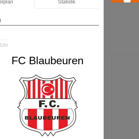
elplan
Statistik
)
 Uhr
FC Blaubeuren