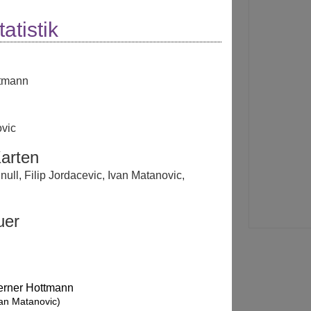
atistik
tmann
ovic
arten
null
,
Filip Jordacevic
,
Ivan Matanovic
,
uer
rner Hottmann
van Matanovic)