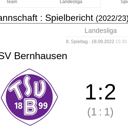
Team
Landesliga
Spi
annschaft :
Spielbericht
(2022/23
Landesliga
8. Spieltag - 18.09.2022
15:30
SV Bernhausen
1
:
2
(1
:
1)