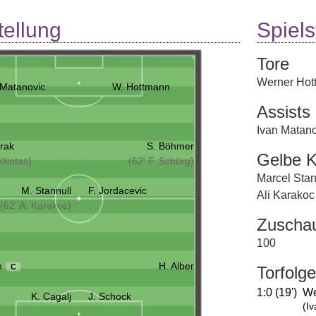
tellung
Spielst
Tore
Werner Hot
 Matanovic
W. Hottmann
Assists
Ivan Matan
yrak
S. Böhmer
Gelbe K
ltintas)
(62' F. Schürg)
Marcel Stan
M. Stannull
F. Jordacevic
Ali Karakoc
(62' A. Karakoc)
Zuscha
100
n
H. Alber
C
Torfolge
1:0 (19')
We
K. Cagalj
J. Schock
(I