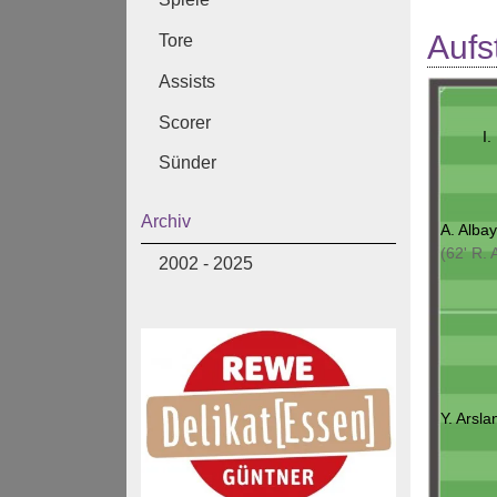
Aufs
Tore
Assists
Scorer
I.
Sünder
Archiv
A. Alba
(62' R. A
2002 - 2025
Y. Arsla