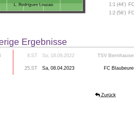
1:1 (44')
FC
L. Rodrigues Loucao
1:2 (56')
FC
erige Ergebnisse
3
8.ST
So, 18.09.2022
TSV Bernhause
25.ST
Sa, 08.04.2023
FC Blaubeur
Zurück