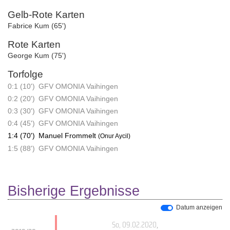
Gelb-Rote Karten
Fabrice Kum (65')
Rote Karten
George Kum (75')
Torfolge
0:1 (10')
GFV OMONIA Vaihingen
0:2 (20')
GFV OMONIA Vaihingen
0:3 (30')
GFV OMONIA Vaihingen
0:4 (45')
GFV OMONIA Vaihingen
1:4 (70')
Manuel Frommelt
(Onur Aycil)
1:5 (88')
GFV OMONIA Vaihingen
Bisherige Ergebnisse
Datum anzeigen
So, 09.02.2020
,