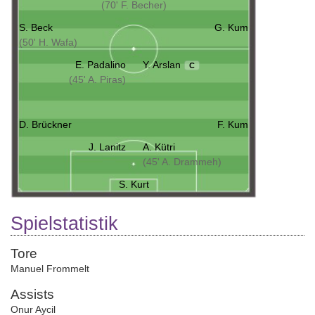
(70' F. Becher)
S. Beck
G. Kum
(50' H. Wafa)
E. Padalino
Y. Arslan
C
(45' A. Piras)
D. Brückner
F. Kum
J. Lanitz
A. Kütri
(45' A. Drammeh)
S. Kurt
Spielstatistik
Tore
Manuel Frommelt
Assists
Onur Aycil