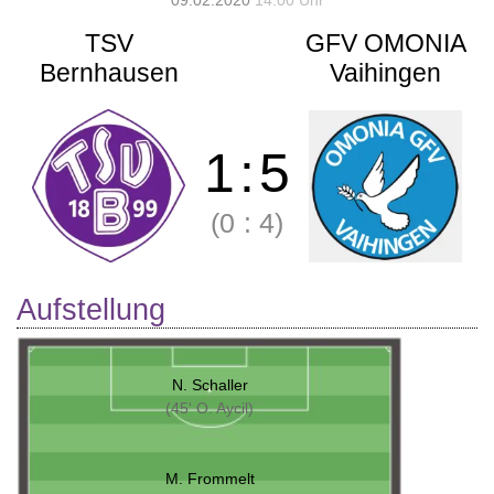
09.02.2020
14:00 Uhr
TSV
GFV OMONIA
Bernhausen
Vaihingen
1
:
5
(0
:
4)
Aufstellung
N. Schaller
(45' O. Aycil)
M. Frommelt