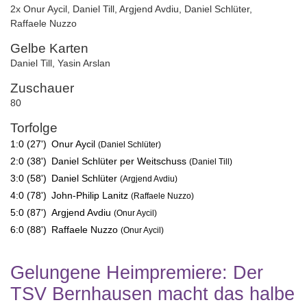
2x Onur Aycil
,
Daniel Till
,
Argjend Avdiu
,
Daniel Schlüter
,
Raffaele Nuzzo
Gelbe Karten
Daniel Till
,
Yasin Arslan
Zuschauer
80
Torfolge
1:0 (27')
Onur Aycil
(Daniel Schlüter)
2:0 (38')
Daniel Schlüter per Weitschuss
(Daniel Till)
3:0 (58')
Daniel Schlüter
(Argjend Avdiu)
4:0 (78')
John-Philip Lanitz
(Raffaele Nuzzo)
5:0 (87')
Argjend Avdiu
(Onur Aycil)
6:0 (88')
Raffaele Nuzzo
(Onur Aycil)
Gelungene Heimpremiere: Der
TSV Bernhausen macht das halbe