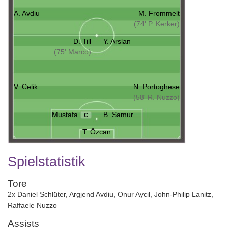
A. Avdiu
M. Frommelt
(74' P. Kerker)
D. Till
Y. Arslan
(75' Marco)
V. Celik
N. Portoghese
(58' R. Nuzzo)
Mustafa
B. Samur
C
T. Özcan
Spielstatistik
Tore
2x Daniel Schlüter
,
Argjend Avdiu
,
Onur Aycil
,
John-Philip Lanitz
,
Raffaele Nuzzo
Assists