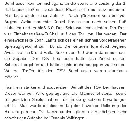
Bernhäuser konnten nicht ganz an die souveräne Leistung der 1.
Hälfte anschließen. Doch diese Phase sollte nur kurz andauern.
Man legte wieder einen Zahn zu. Nach glänzender Vorarbeit von
Argjend Avdiu brauchte Daniel Preuss nur noch seinen Fuß
hinhalten und es hieß 3:0. Das Spiel war entschieden. Der Rest
war Einbahnstraßen-Fußball auf das Tor von Heumaden. Der
eingewechselte John Lanitz schloss einen schnell vorgetragenen
Spielzug gekonnt zum 4:0 ab. Die weiteren Tore durch Argjend
Avdiu zum 5:0 und Raffa Nuzzo zum 6:0 waren dann nur noch
die Zugabe. Der TSV Heumaden hatte sich längst seinem
Schicksal ergeben und hatte nichts mehr entgegen zu bringen.
Weitere Treffer für den TSV Bernhausen waren durchaus
möglich.
Fazit:
ein starker und souveräner Auftritt des TSV Bernhausen.
Dieser war von Wille geprägt und alle Mannschaftsteile, sowie
eingesetzten Spieler haben, die in sie gesetzten Erwartungen
erfüllt. Man wurde an diesem Tag der Favoriten-Rolle in jeder
Hinsicht gerecht. Die Konzentration gilt nun der nächsten sehr
schwierigen Aufgabe bei Omonia Vaihingen.