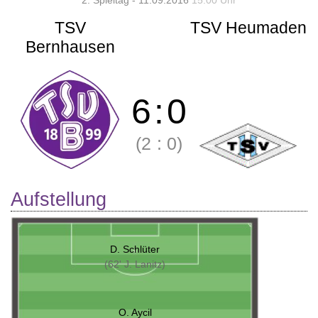
2. Spieltag - 11.09.2016
15:00 Uhr
TSV
TSV Heumaden
Bernhausen
6
:
0
(2
:
0)
Aufstellung
D. Schlüter
(62' J. Lanitz)
O. Aycil