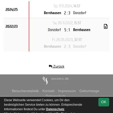
So, 17.11.2024
, 14.ST
2024/25
2 : 3
Bernhausen
Donzdorf
Sa, 05.11.2022
, 15.ST
2022/23
5 : 1
Donzdorf
Bernhausen
Fr, 26.05.2023
, 32.ST
2 : 3
Bernhausen
Donzdorf
Zurück
soccero.de
© 2006 - 2026
Besucherstatistik
Kontakt
Impressum
Geburtstage
Datenschutz
Diese Webseite verwendet Cookies, um Dir den
OK
bestmöglichen Service bieten zu können. Entsprechende
Informationen findest Du unter
Datenschutz
.