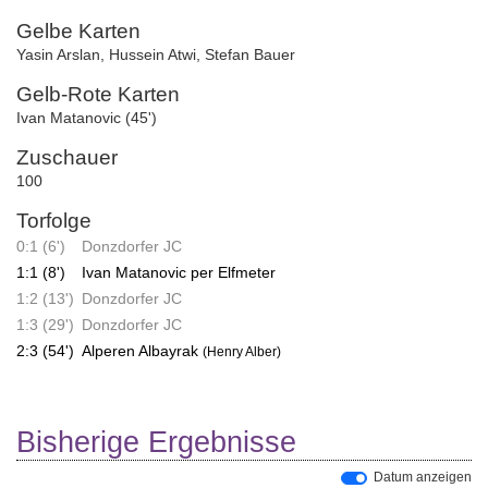
Gelbe Karten
Yasin Arslan
,
Hussein Atwi
,
Stefan Bauer
Gelb-Rote Karten
Ivan Matanovic (45')
Zuschauer
100
Torfolge
0:1 (6')
Donzdorfer JC
1:1 (8')
Ivan Matanovic per Elfmeter
1:2 (13')
Donzdorfer JC
1:3 (29')
Donzdorfer JC
2:3 (54')
Alperen Albayrak
(Henry Alber)
Bisherige Ergebnisse
Datum anzeigen