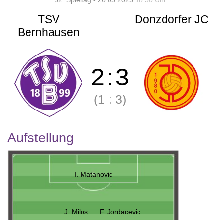
32. Spieltag - 26.05.2023
18:30 Uhr
TSV
Donzdorfer JC
Bernhausen
2
:
3
(1
:
3)
Aufstellung
I. Matanovic
J. Milos
F. Jordacevic