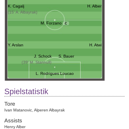
K. Cagalj
H. Alber
(15' A. Albayrak)
M. Forzano
C
Y. Arslan
H. Atwi
J. Schock
S. Bauer
(39' M. Stannull)
L. Rodrigues Loucao
Spielstatistik
Tore
Ivan Matanovic
,
Alperen Albayrak
Assists
Henry Alber