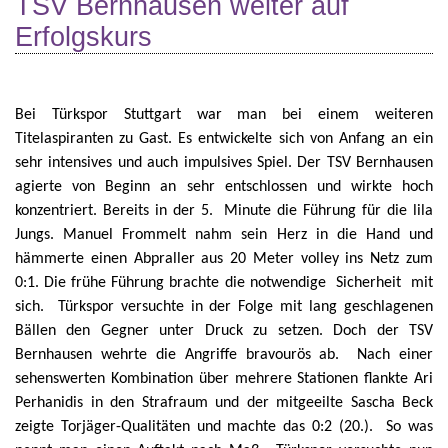
TSV Bernhausen weiter auf
Erfolgskurs
Bei Türkspor Stuttgart war man bei einem weiteren
Titelaspiranten zu Gast. Es entwickelte sich von Anfang an ein
sehr intensives und auch impulsives Spiel. Der TSV Bernhausen
agierte von Beginn an sehr entschlossen und wirkte hoch
konzentriert. Bereits in der 5.
Minute die Führung für die lila
Jungs. Manuel Frommelt nahm sein Herz in die Hand und
hämmerte einen Abpraller aus 20 Meter volley ins Netz zum
0:1. Die frühe Führung brachte die notwendige
Sicherheit
mit
sich.
Türkspor versuchte in der Folge mit lang geschlagenen
Bällen den Gegner unter Druck zu setzen. Doch der TSV
Bernhausen wehrte die Angriffe bravourös ab.
Nach einer
sehenswerten Kombination über mehrere Stationen flankte Ari
Perhanidis in den Strafraum und der mitgeeilte Sascha Beck
zeigte Torjäger-Qualitäten und machte das 0:2 (20.).
So was