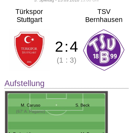
5. Spieltag - 23.09.2018
15:00 Uhr
Türkspor
TSV
Stuttgart
Bernhausen
2
:
4
(1
:
3)
Aufstellung
M. Caruso
S. Beck
(67' A. Pagano)