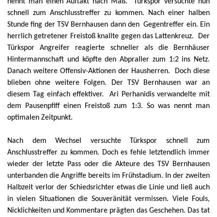
nennt man einen Auftakt nach Maß.
Türkspor versuchte nun
schnell zum Anschlusstreffer zu kommen. Nach einer halben
Stunde fing der TSV Bernhausen dann den
Gegentreffer ein. Ein
herrlich getretener Freistoß knallte gegen das Lattenkreuz.
Der
Türkspor Angreifer reagierte schneller als die Bernhäuser
Hintermannschaft und köpfte den Abpraller zum 1:2 ins Netz.
Danach weitere Offensiv-Aktionen der Hausherren.
Doch diese
blieben ohne weitere Folgen. Der TSV Bernhausen war an
diesem Tag einfach effektiver.
Ari Perhanidis verwandelte mit
dem Pausenpfiff einen Freistoß zum 1:3. So was nennt man
optimalen Zeitpunkt.
Nach dem Wechsel versuchte Türkspor schnell zum
Anschlusstreffer zu kommen. Doch es fehle letztendlich immer
wieder der letzte Pass oder die Akteure des TSV Bernhausen
unterbanden die Angriffe bereits im Frühstadium. In der zweiten
Halbzeit verlor der Schiedsrichter etwas die Linie und ließ auch
in vielen Situationen die Souveränität vermissen. Viele Fouls,
Nicklichkeiten und Kommentare prägten das Geschehen. Das tat