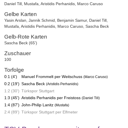
Daniel Till
,
Mustafa
,
Aristidis Perhanidis
,
Marco Caruso
Gelbe Karten
Yasin Arslan
,
Jannik Schmid
,
Benjamin Samur
,
Daniel Till
,
Mustafa
,
Aristidis Perhanidis
,
Marco Caruso
,
Sascha Beck
Gelb-Rote Karten
Sascha Beck (65')
Zuschauer
100
Torfolge
0:1 (4')
Manuel Frommelt per Weitschuss
(Marco Caruso)
0:2 (19')
Sascha Beck
(Aristidis Perhanidis)
1:2 (30')
Türkspor Stuttgart
1:3 (45')
Aristidis Perhanidis per Freistoss
(Daniel Till)
1:4 (87')
John-Philip Lanitz
(Mustafa)
2:4 (89')
Türkspor Stuttgart per Elfmeter