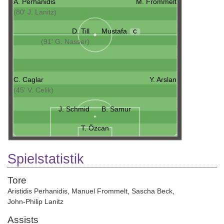
A. Perhanidis
M. Frommelt
(80' J. Lanitz)
D. Till
Mustafa
C
(91' G. Nasser)
C. Caglar
Y. Arslan
(45' V. Celik)
J. Schmid
B. Samur
T. Özcan
Spielstatistik
Tore
Aristidis Perhanidis
,
Manuel Frommelt
,
Sascha Beck
,
John-Philip Lanitz
Assists