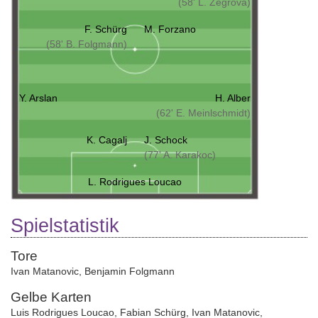
(58' L. Zegrova)
F. Schürg
M. Forzano
(58' B. Folgmann)
Y. Arslan
H. Alber
(62' E. Meinlschmidt)
K. Cagalj
J. Schock
(77' A. Karakoc)
L. Rodrigues Loucao
Spielstatistik
Tore
Ivan Matanovic
,
Benjamin Folgmann
Gelbe Karten
Luis Rodrigues Loucao
,
Fabian Schürg
,
Ivan Matanovic
,