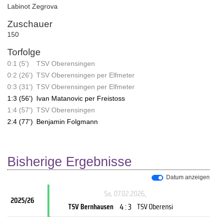
Labinot Zegrova
Zuschauer
150
Torfolge
0:1 (5')
TSV Oberensingen
0:2 (26')
TSV Oberensingen per Elfmeter
0:3 (31')
TSV Oberensingen per Elfmeter
1:3 (56')
Ivan Matanovic per Freistoss
1:4 (57')
TSV Oberensingen
2:4 (77')
Benjamin Folgmann
Bisherige Ergebnisse
Datum anzeigen
Sa, 07.02.2026
,
2025/26
4 : 3
TSV Bernhausen
TSV Oberensi