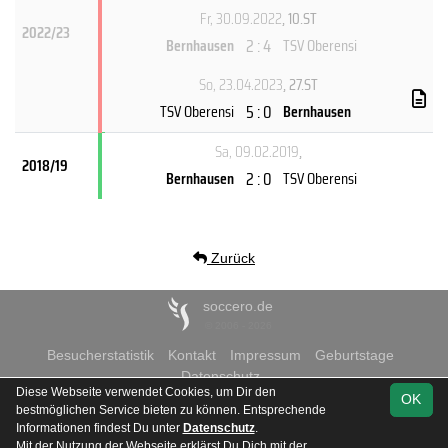
Fr, 30.09.2022
, 10.ST
2022/23
2 : 4
Bernhausen
TSV Oberensi
So, 23.04.2023
, 27.ST
5 : 0
TSV Oberensi
Bernhausen
Sa, 09.02.2019
,
2018/19
2 : 0
Bernhausen
TSV Oberensi
Zurück
soccero.de
© 2006 - 2026
Besucherstatistik
Kontakt
Impressum
Geburtstage
Datenschutz
Diese Webseite verwendet Cookies, um Dir den
OK
bestmöglichen Service bieten zu können. Entsprechende
Informationen findest Du unter
Datenschutz
.
Mit der Nutzung der Webseite erklärst Du Dich mit der