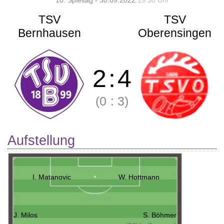
10. Spieltag - 30.09.2022
19:30 Uhr
TSV
TSV
Bernhausen
Oberensingen
2
:
4
(0
:
3)
Aufstellung
I. Matanovic
W. Hottmann
J. Milos
S. Böhmer