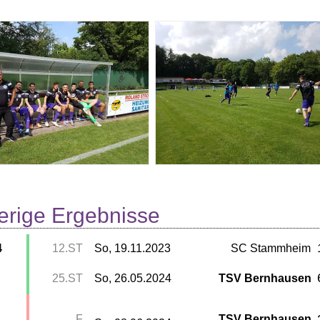
erige Ergebnisse
4
12.ST
So, 19.11.2023
SC Stammheim
25.ST
So, 26.05.2024
TSV Bernhausen
F
TSV Bernhausen