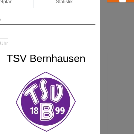
elplan
Statistik
)
 Uhr
TSV Bernhausen