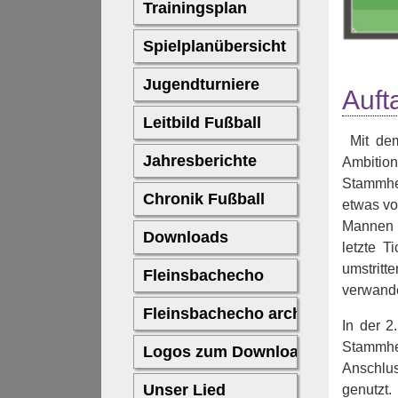
Auft
Mit dem
Ambitio
Stammhei
etwas vo
Mannen i
letzte T
umstrit
verwande
In der 
Stammhe
Anschlus
genutzt.