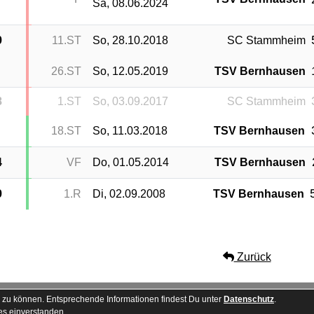
Sa, 08.06.2024
9
11.ST
So, 28.10.2018
SC Stammheim
26.ST
So, 12.05.2019
TSV Bernhausen
8
1.ST
So, 03.09.2017
SC Stammheim
18.ST
So, 11.03.2018
TSV Bernhausen
4
VF
Do, 01.05.2014
TSV Bernhausen
9
1.R
Di, 02.09.2008
TSV Bernhausen
Zurück
Besucherstatistik
Kontakt
 zu können. Entsprechende Informationen findest Du unter
Datenschutz
.
es einverstanden.