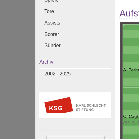
Aufs
Tore
Assists
Scorer
Sünder
Archiv
A. Perh
2002 - 2025
C. Cagl
(83' S. 