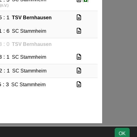
(
)
(
n.V.
)
5 : 1
TSV Bernhausen
1 : 6
SC Stammheim
3 : 0
TSV Bernhausen
3 : 1
SC Stammheim
2 : 1
SC Stammheim
5 : 3
SC Stammheim
Impressum
Geburtstage
Datenschutz
OK