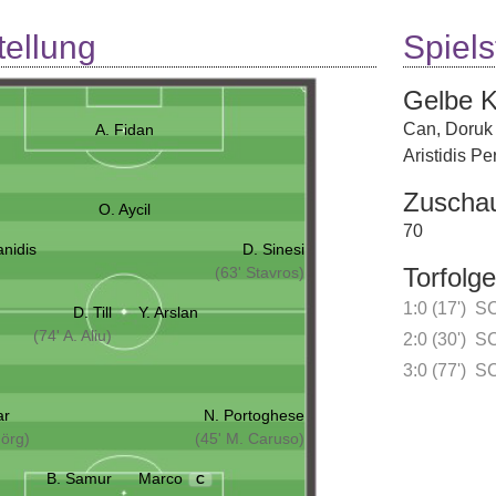
tellung
Spielst
Gelbe K
Can, Doruk
A. Fidan
Aristidis Pe
Zuscha
O. Aycil
70
anidis
D. Sinesi
Torfolge
(63' Stavros)
1:0 (17')
SC
D. Till
Y. Arslan
(74' A. Aliu)
2:0 (30')
SC
3:0 (77')
SC
ar
N. Portoghese
Jörg)
(45' M. Caruso)
B. Samur
Marco
C