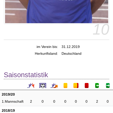
10
im Verein bis:
31.12.2019
Herkunftsland:
Deutschland
Saisonstatistik
2019/20
1.Mannschaft
2
0
0
0
0
0
2
0
2018/19