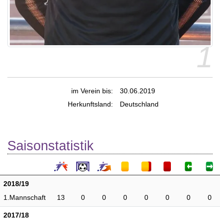
1
im Verein bis:
30.06.2019
Herkunftsland:
Deutschland
Saisonstatistik
2018/19
1.Mannschaft
13
0
0
0
0
0
0
0
2017/18