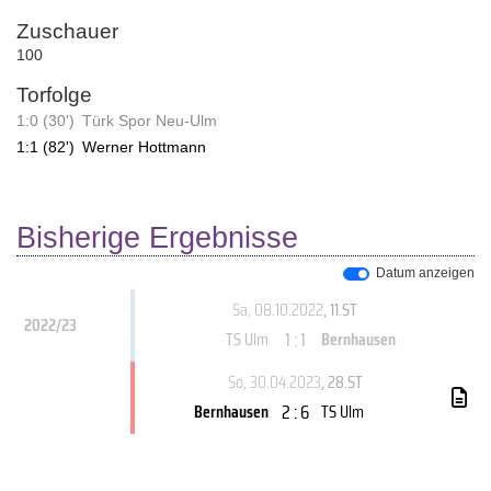
Zuschauer
100
Torfolge
1:0 (30')
Türk Spor Neu-Ulm
1:1 (82')
Werner Hottmann
Bisherige Ergebnisse
Datum anzeigen
Sa, 08.10.2022
, 11.ST
2022/23
1 : 1
TS Ulm
Bernhausen
So, 30.04.2023
, 28.ST
2 : 6
Bernhausen
TS Ulm