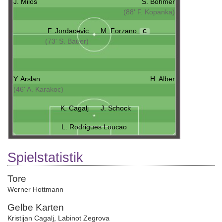
J. Milos
S. Böhmer
(88' F. Kopanka)
F. Jordacevic
M. Forzano
C
(73' S. Bauer)
Y. Arslan
H. Alber
(46' A. Karakoc)
K. Cagalj
J. Schock
L. Rodrigues Loucao
Spielstatistik
Tore
Werner Hottmann
Gelbe Karten
Kristijan Cagalj
,
Labinot Zegrova