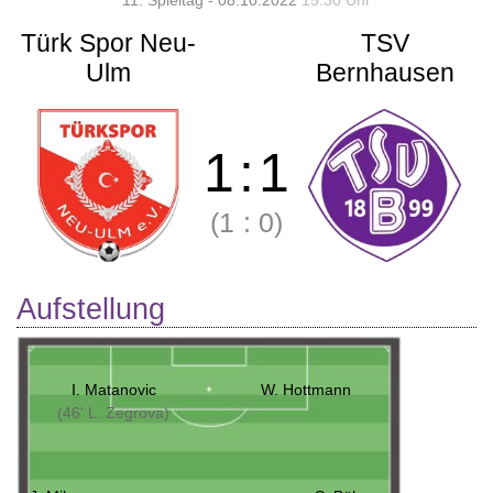
11. Spieltag - 08.10.2022
15:30 Uhr
Türk Spor Neu-
TSV
Ulm
Bernhausen
1
:
1
(1
:
0)
Aufstellung
I. Matanovic
W. Hottmann
(46' L. Zegrova)