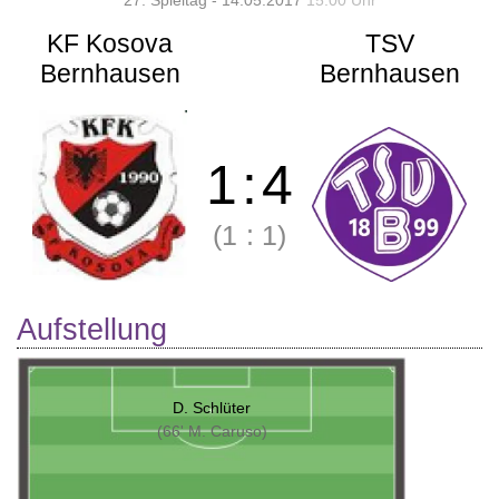
27. Spieltag - 14.05.2017
15:00 Uhr
KF Kosova
TSV
Bernhausen
Bernhausen
1
:
4
(1
:
1)
Aufstellung
D. Schlüter
(66' M. Caruso)