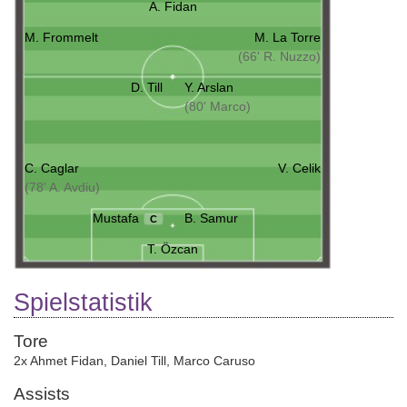
A. Fidan
M. Frommelt
M. La Torre
(66' R. Nuzzo)
D. Till
Y. Arslan
(80' Marco)
C. Caglar
V. Celik
(78' A. Avdiu)
Mustafa
B. Samur
C
T. Özcan
Spielstatistik
Tore
2x Ahmet Fidan
,
Daniel Till
,
Marco Caruso
Assists