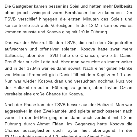
Die Gastgeber kamen besser ins Spiel und hatten mehr Ballbesitz
ohne jedoch zwingend vorm Bernhäuser Tor zu kommen. Der
TSVB verschlief hingegen die ersten Minuten des Spiels und
konzentrierte sich aufs Verteidigen. In der 12.Min kam es wie es
kommen musste und Kosova ging mit 1:0 in Führung.
Das war der Weckruf für den TSVB, die nach dem Gegentreffer
aufwachten und offensiver spielten. Kosova hatte zwar mehr
Ballbesitz, aber der TSVB hatte die Chancen, wie z.B. Daniel
Preuß der nur die Latte traf. Aber man versuchte es immer weiter
und in der 37.Min war es dann soweit. Nach einer guten Flanke
von Manuel Frommelt glich Daniel Till mit dem Kopf zum 1:1 aus.
Nun war wieder Kosova dran und versuchten nochmal kurz vor
der Halbzeit erneut in Führung zu gehen, aber Tayfun Özcan
vereitelte eine große Chance für Kosova.
Nach der Pause kam der TSVB besser aus der Halbzeit. Man war
aggressiver in den Zweikämpfe und spielte entschlossener nach
vorne. In der 56.Min ging man dann auch verdient mit 1:2 in
Führung durch Ahmet Fidan. Im Gegenzug hatte Kosova die
Chance auszugleichen doch Tayfun hielt überragend. In der
63.Min erhöhte man auf 1:3, wieder durch Ahmet Fidan.