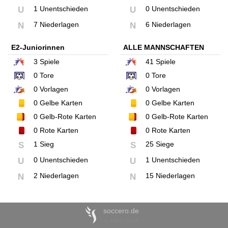
1 Unentschieden
0 Unentschieden
U
U
7 Niederlagen
6 Niederlagen
N
N
E2-Juniorinnen
ALLE MANNSCHAFTEN
3
Spiele
41
Spiele
0
Tore
0
Tore
0
Vorlagen
0
Vorlagen
0
Gelbe Karten
0
Gelbe Karten
0
Gelb-Rote Karten
0
Gelb-Rote Karten
0
Rote Karten
0
Rote Karten
1 Sieg
25 Siege
S
S
0 Unentschieden
1 Unentschieden
U
U
2 Niederlagen
15 Niederlagen
N
N
soccero.de
© 2006 - 2026