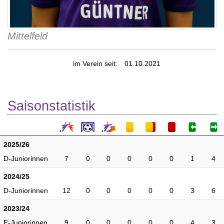
Mittelfeld
im Verein seit:
01.10.2021
Saisonstatistik
2025/26
D-Juniorinnen
7
0
0
0
0
0
1
4
2024/25
D-Juniorinnen
12
0
0
0
0
0
3
6
2023/24
E-Juniorinnen
9
0
0
0
0
0
4
3