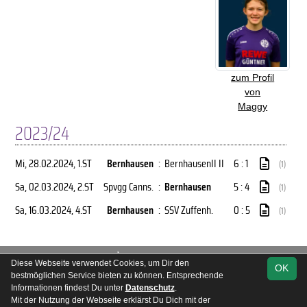
zum Profil
von
Maggy
2023/24
Mi, 28.02.2024
, 1.ST
Bernhausen
:
BernhausenII II
6 : 1
(1)
Sa, 02.03.2024
, 2.ST
Spvgg Canns.
:
Bernhausen
5 : 4
(1)
Sa, 16.03.2024
, 4.ST
Bernhausen
:
SSV Zuffenh.
0 : 5
(1)
soccero.de
Diese Webseite verwendet Cookies, um Dir den
OK
© 2006 - 2026
bestmöglichen Service bieten zu können. Entsprechende
Informationen findest Du unter
Datenschutz
.
Besucherstatistik
Kontakt
Impressum
Geburtstage
Mit der Nutzung der Webseite erklärst Du Dich mit der
Datenschutz