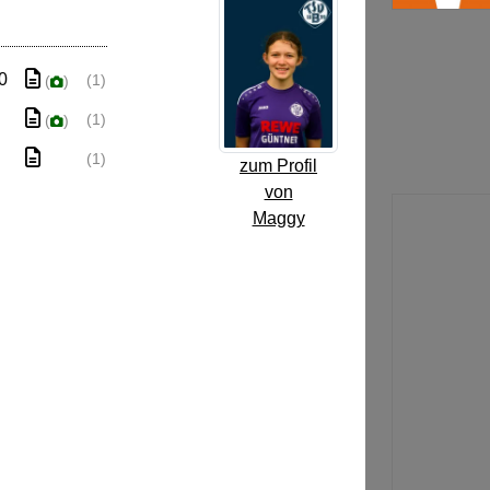
 0
(1)
(
)
(1)
(
)
(1)
zum Profil
von
Maggy