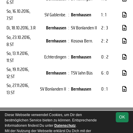
6.ST
So, 16.10.2016
,
SV Gablenbe.
:
Bernhausen
1 : 1
7.ST
Di, 18.10.2016
, 3.R
Bernhausen
:
SV Bonlanden II
2 : 3
So, 23.10.2016
,
Bernhausen
:
Kosova Bern.
2 : 2
8.ST
So, 13.11.2016
,
Echterdingen
:
Bernhausen
0 : 2
11.ST
Sa, 19.11.2016
,
Bernhausen
:
TSV Jahn Büs
6 : 0
12.ST
So, 27.11.2016
,
SV Bonlanden II
:
Bernhausen
0 : 1
13.ST
soccero.de
Diese Webseite verwendet Cookies, um Dir den
OK
© 2006 - 2026
bestmöglichen Service bieten zu können. Entsprechende
Informationen findest Du unter
Datenschutz
.
Besucherstatistik
Kontakt
Impressum
Geburtstage
Mit der Nutzung der Webseite erklärst Du Dich mit der