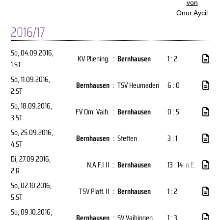
von
Onur Aycil
2016/17
So, 04.09.2016
,
KV Pliening.
:
Bernhausen
1 : 2
1.ST
So, 11.09.2016
,
Bernhausen
:
TSV Heumaden
6 : 0
2.ST
So, 18.09.2016
,
FV Om. Vaih.
:
Bernhausen
0 : 5
3.ST
So, 25.09.2016
,
Bernhausen
:
Stetten
3 : 1
4.ST
Di, 27.09.2016
,
N.A.F.I II
:
Bernhausen
13 : 14
n.E.
2.R
So, 02.10.2016
,
TSV Platt. II
:
Bernhausen
1 : 2
5.ST
So, 09.10.2016
,
Bernhausen
:
SV Vaihingen
1 : 3