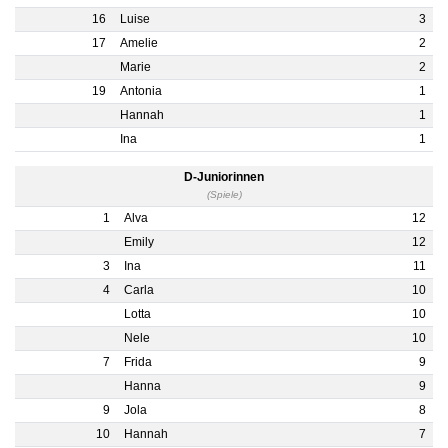
16
Luise
3
17
Amelie
2
Marie
2
19
Antonia
1
Hannah
1
Ina
1
D-Juniorinnen
(Spiele)
1
Alva
12
Emily
12
3
Ina
11
4
Carla
10
Lotta
10
Nele
10
7
Frida
9
Hanna
9
9
Jola
8
10
Hannah
7