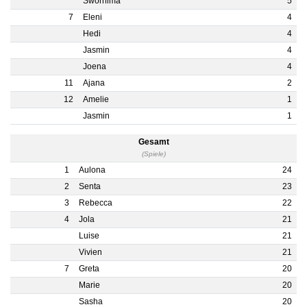
Swornima
5
7
Eleni
4
Hedi
4
Jasmin
4
Joena
4
11
Ajana
2
12
Amelie
1
Jasmin
1
Gesamt
(Spiele)
1
Aulona
24
2
Senta
23
3
Rebecca
22
4
Jola
21
Luise
21
Vivien
21
7
Greta
20
Marie
20
Sasha
20