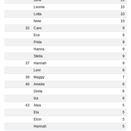
June
10
Leonie
10
Lotta
10
Nele
10
32
Caro
9
Ece
9
Frida
9
Hanna
9
Stella
9
37
Hannah
8
Leni
8
39
Maggy
7
40
Amelie
6
Greta
6
Iza
6
43
Alea
5
Ela
5
Elcin
5
Hannah
5