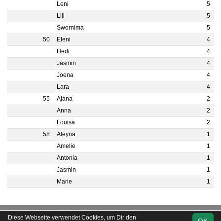
Leni
5
Lili
5
Swornima
5
50
Eleni
4
Hedi
4
Jasmin
4
Joena
4
Lara
4
55
Ajana
2
Anna
2
Louisa
2
58
Aleyna
1
Amelie
1
Antonia
1
Jasmin
1
Marie
1
soccero.de
Diese Webseite verwendet Cookies, um Dir den