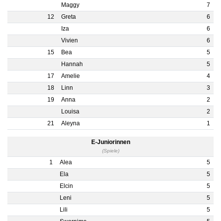
Maggy
7
12
Greta
6
Iza
6
Vivien
6
15
Bea
5
Hannah
5
17
Amelie
4
18
Linn
3
19
Anna
2
Louisa
2
21
Aleyna
1
E-Juniorinnen
(Spiele)
1
Alea
5
Ela
5
Elcin
5
Leni
5
Lili
5