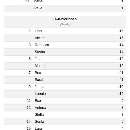
21
Marie
1
Stella
1
C-Juniorinnen
(Spiele)
1
Linn
15
Vivien
15
3
Rebecca
14
Sasha
14
5
Jola
13
Matea
13
7
Bea
11
Sarah
11
9
June
10
Leonie
10
11
Ece
9
12
Aulona
8
Stella
8
14
Senta
5
15
Lara
4