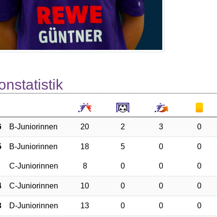
onstatistik
6
B-Juniorinnen
20
2
3
0
5
B-Juniorinnen
18
5
0
0
C-Juniorinnen
8
0
0
0
4
C-Juniorinnen
10
0
0
0
3
D-Juniorinnen
13
0
0
0