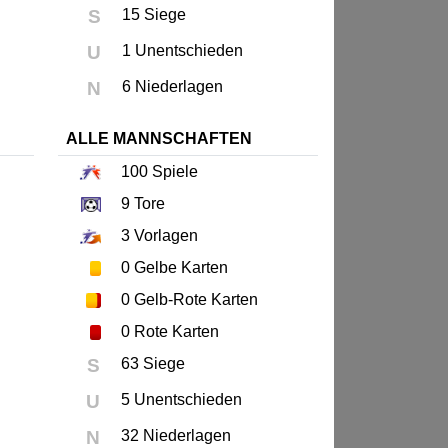
S
15 Siege
U
1 Unentschieden
N
6 Niederlagen
ALLE MANNSCHAFTEN
100
Spiele
9
Tore
3
Vorlagen
0
Gelbe Karten
0
Gelb-Rote Karten
0
Rote Karten
S
63 Siege
U
5 Unentschieden
N
32 Niederlagen