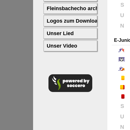
S
U
N
E-Juni
S
U
N