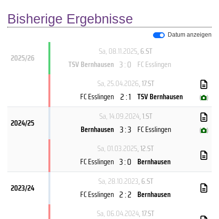
Bisherige Ergebnisse
Datum anzeigen
Sa, 08.11.2025
, 6.ST
2025/26
3 : 0
TSV Bernhausen
FC Esslingen
Sa, 25.04.2026
, 17.ST
2 : 1
FC Esslingen
TSV Bernhausen
(
)
Sa, 14.09.2024
, 1.ST
2024/25
3 : 3
Bernhausen
FC Esslingen
(
)
Sa, 01.03.2025
, 12.ST
3 : 0
FC Esslingen
Bernhausen
Sa, 28.10.2023
, 6.ST
2023/24
2 : 2
FC Esslingen
Bernhausen
Sa, 06.04.2024
, 17.ST