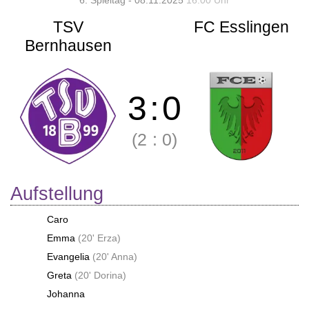
6. Spieltag - 08.11.2025
16:00 Uhr
TSV
FC Esslingen
Bernhausen
3
:
0
(2
:
0)
Aufstellung
Caro
Emma
(
20' Erza
)
Evangelia
(
20' Anna
)
Greta
(
20' Dorina
)
Johanna