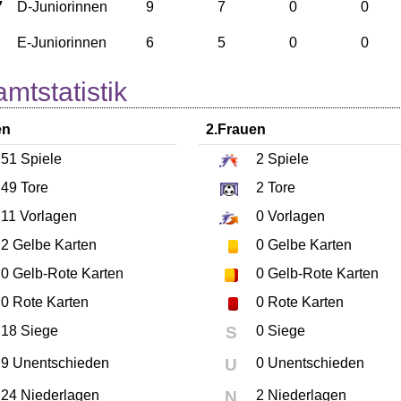
7
D-Juniorinnen
9
7
0
0
E-Juniorinnen
6
5
0
0
mtstatistik
en
2.Frauen
51
Spiele
2
Spiele
49
Tore
2
Tore
11
Vorlagen
0
Vorlagen
2
Gelbe Karten
0
Gelbe Karten
0
Gelb-Rote Karten
0
Gelb-Rote Karten
0
Rote Karten
0
Rote Karten
18 Siege
S
0 Siege
9 Unentschieden
U
0 Unentschieden
24 Niederlagen
N
2 Niederlagen