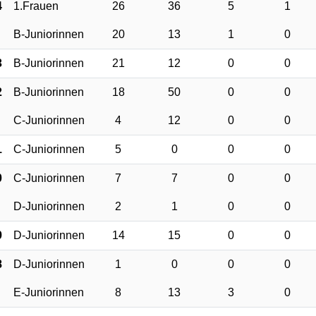
4
1.Frauen
26
36
5
1
B-Juniorinnen
20
13
1
0
3
B-Juniorinnen
21
12
0
0
2
B-Juniorinnen
18
50
0
0
C-Juniorinnen
4
12
0
0
1
C-Juniorinnen
5
0
0
0
0
C-Juniorinnen
7
7
0
0
D-Juniorinnen
2
1
0
0
9
D-Juniorinnen
14
15
0
0
8
D-Juniorinnen
1
0
0
0
E-Juniorinnen
8
13
3
0