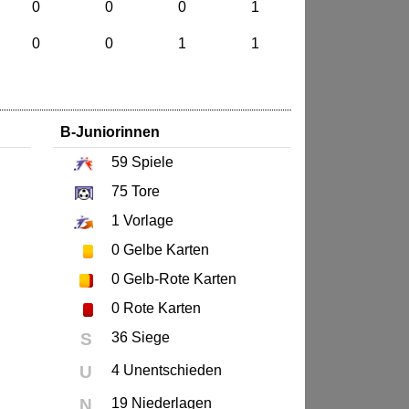
0
0
0
1
0
0
1
1
B-Juniorinnen
59
Spiele
75
Tore
1
Vorlage
0
Gelbe Karten
0
Gelb-Rote Karten
0
Rote Karten
S
36 Siege
U
4 Unentschieden
N
19 Niederlagen