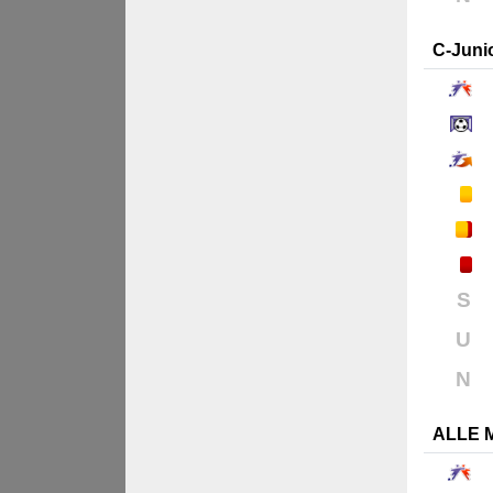
C-Juni
S
U
N
ALLE 