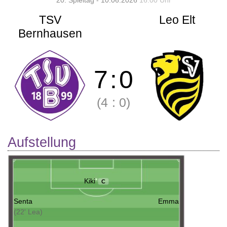
20. Spieltag - 10.06.2026
16:00 Uhr
TSV
Leo Elt
Bernhausen
7
:
0
(4
:
0)
Aufstellung
Kiki
C
Senta
Emma
(22' Lea)