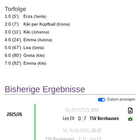
Torfolge
1:0 (5')
Erza
(Senta)
2:0 (7')
Kiki per Kopfball
(Emma)
3:0 (11')
Kiki
(Johanna)
4:0 (24')
Emma
(Aulona)
5:0 (67')
Lea
(Greta)
6:0 (80')
Greta
(Kiki)
7:0 (82')
Emma
(Kiki)
Bisherige Ergebnisse
Datum anzeigen
Sa, 29.11.2025
, 9.ST
2025/26
0 : 7
Leo Elt
TSV Bernhausen
(
)
Mi, 10.06.2026
, 20.ST
7 : 0
TSV Bernhausen
Leo Elt