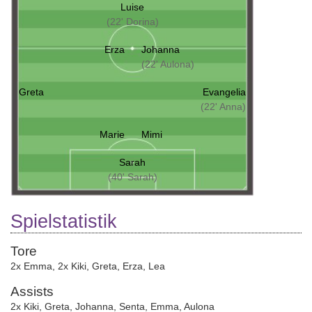
Luise
(22' Dorina)
Erza
Johanna
(22' Aulona)
Greta
Evangelia
(22' Anna)
Marie
Mimi
Sarah
(40' Sarah)
Spielstatistik
Tore
2x Emma
,
2x Kiki
,
Greta
,
Erza
,
Lea
Assists
2x Kiki
,
Greta
,
Johanna
,
Senta
,
Emma
,
Aulona