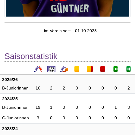
im Verein seit:
01.10.2023
Saisonstatistik
2025/26
B-Juniorinnen
16
2
2
0
0
0
0
2
2024/25
B-Juniorinnen
19
1
0
0
0
0
1
3
C-Juniorinnen
3
0
0
0
0
0
0
0
2023/24