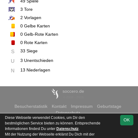
49
Spiele
3
Tore
2
Vorlagen
0
Gelbe Karten
0
Gelb-Rote Karten
0
Rote Karten
33 Siege
S
3 Unentschieden
U
13 Niederlagen
N
soccero.de
© 2006 - 2026
Besucherstatistik
Kontakt
Impressum
Geburtstage
Datenschutz
Diese Webseite verwendet Cookies, um Dir den
OK
bestmöglichen Service bieten zu können. Entsprechende
Informationen findest Du unter
Datenschutz
.
Mit der Nutzung der Webseite erklärst Du Dich mit der
Team
Verbandsstaffel
Spielplan
Statistik