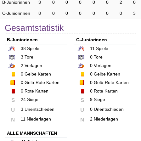
B-Juniorinnen
3
0
0
0
0
0
2
0
C-Juniorinnen
8
0
0
0
0
0
0
3
Gesamtstatistik
B-Juniorinnen
C-Juniorinnen
38
Spiele
11
Spiele
3
Tore
0
Tore
2
Vorlagen
0
Vorlagen
0
Gelbe Karten
0
Gelbe Karten
0
Gelb-Rote Karten
0
Gelb-Rote Karten
0
Rote Karten
0
Rote Karten
24 Siege
9 Siege
S
S
3 Unentschieden
0 Unentschieden
U
U
11 Niederlagen
2 Niederlagen
N
N
ALLE MANNSCHAFTEN