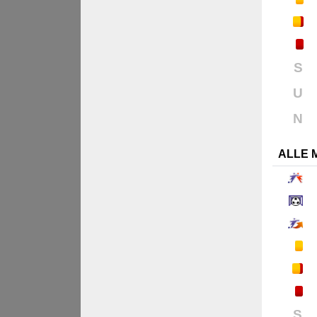
S
U
N
ALLE 
S