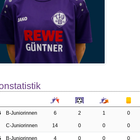
onstatistik
6
B-Juniorinnen
6
2
1
0
C-Juniorinnen
14
0
0
0
5
B-Juniorinnen
4
0
0
0