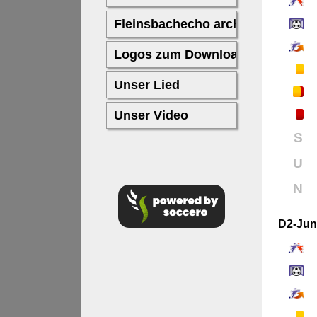
S
U
N
D2-Jun