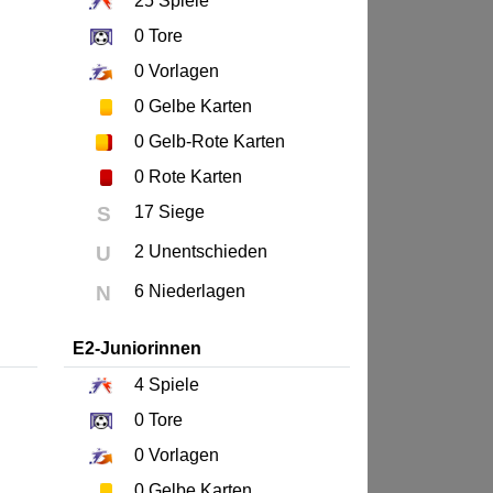
25
Spiele
0
Tore
0
Vorlagen
0
Gelbe Karten
0
Gelb-Rote Karten
0
Rote Karten
S
17 Siege
U
2 Unentschieden
N
6 Niederlagen
E2-Juniorinnen
4
Spiele
0
Tore
0
Vorlagen
0
Gelbe Karten