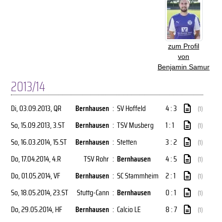
zum Profil
von
Benjamin Samur
2013/14
Di, 03.09.2013
, QR
Bernhausen
:
SV Hoffeld
4 : 3
(1)
So, 15.09.2013
, 3.ST
Bernhausen
:
TSV Musberg
1 : 1
(1)
So, 16.03.2014
, 15.ST
Bernhausen
:
Stetten
3 : 2
(1)
Do, 17.04.2014
, 4.R
TSV Rohr
:
Bernhausen
4 : 5
(1)
Do, 01.05.2014
, VF
Bernhausen
:
SC Stammheim
2 : 1
(1)
So, 18.05.2014
, 23.ST
Stuttg-Cann
:
Bernhausen
0 : 1
(1)
Do, 29.05.2014
, HF
Bernhausen
:
Calcio LE
8 : 7
(1)