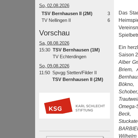
So, 02.08.2026
Das Stad
TSV Bernhausen II (2M)
3
TV Nellingen II
6
Heimspi
Vereins
Vorschau
Spielbetr
Sa, 08.08.2026
Ein herz
15:30
TSV Bernhausen (1M)
Saison 2
TV Echterdingen
Alber G
So, 09.08.2026
Briem, 
11:50
Spvgg Stetten/Filder II
Bernhau
TSV Bernhausen II (2M)
Bökno, 
Schober
Trautwe
Omega-S
Beck, 
Stucka
BARBIER
Wilhelm