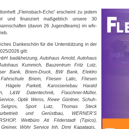
ionheft „Fleinsbach-Echo“ erscheint zu jedem
el und finanziert maßgeblich unsere 30
mannschaften (davon 26 Jugendteams) im wfv-
ieb.
liches Dankeschön für die Unterstützung in der
025/2026 gilt:
mbH bad&heizung, Autohaus Arnold, Autohaus
Autohaus Kummich, Bauzentrum Fritz Lutz,
ser Bank, Briem-Druck, BW Bank, Elektro
Fahrschule Briem, Fliesen Latic, Fliesen
, Hägele Parkett, Karosseriebau Harald
in, L&W Datentechnik, Flaschner-Müller,
ervice, Optik Weiss, Rewe Güntner, Schuh-
Selgros, Sport Lutz, Thomas Steck
teurbetrieb und Gerüstbau, WERNER'S
SHOP, Wettbüro Ati Filderstadt (Tipico),
 Greiner, Wöhr Service Inh. Dimi Kapatagis,