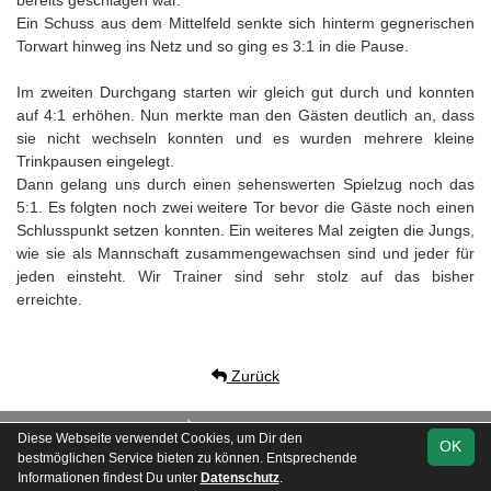
bereits geschlagen war.
Ein Schuss aus dem Mittelfeld senkte sich hinterm gegnerischen
Torwart hinweg ins Netz und so ging es 3:1 in die Pause.
Im zweiten Durchgang starten wir gleich gut durch und konnten
auf 4:1 erhöhen. Nun merkte man den Gästen deutlich an, dass
sie nicht wechseln konnten und es wurden mehrere kleine
Trinkpausen eingelegt.
Dann gelang uns durch einen sehenswerten Spielzug noch das
5:1. Es folgten noch zwei weitere Tor bevor die Gäste noch einen
Schlusspunkt setzen konnten. Ein weiteres Mal zeigten die Jungs,
wie sie als Mannschaft zusammengewachsen sind und jeder für
jeden einsteht. Wir Trainer sind sehr stolz auf das bisher
erreichte.
Zurück
soccero.de
Diese Webseite verwendet Cookies, um Dir den
OK
© 2006 - 2026
bestmöglichen Service bieten zu können. Entsprechende
Informationen findest Du unter
Datenschutz
.
Besucherstatistik
Kontakt
Impressum
Geburtstage