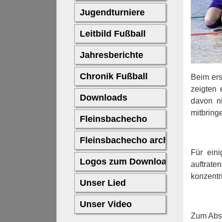
Beim ers
zeigten 
davon ni
mitbring
Für eini
auftrat
konzentr
Zum Absc