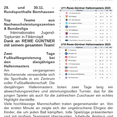
29. und 30.11. -
Rundsporthalle Bernhausen
Top Teams aus
Nachwuchsleistungszentren
& Bundesliga
Internationales Jugend-
Topturnier in Filderstadt
Dank an REWE GÜNTNER
mit seinem gesamten Team!
Zwei Tage
Fußballbegeisterung bei
den diesjährigen
Hallenmasters
Am vergangenen
Wochenende verwandelte sich
die Sporthalle in ein Zentrum
voller Fußballleidenschaft: Die
diesjährigen Hallenmasters boten zwei Tage lang ein
abwechslungsreiches und stimmungsvolles Turnier, das für die
jungen Spieler als auch für die zahlreichen Zuschauer ein echtes
Highlight darstellte.
Viele hochklassige Mannschaften traten gegeneinander an. Von
der ersten Minute an zeigte sich der ungebrochene Ehrgeiz der
Kinder, die um jeden Ball kämpften, tolle Spielzüge präsentierten
und mit großem Teamgeist überzeugten. Jubelrufe, Applaus und