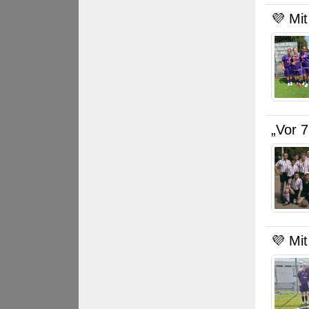
💜 Mit
„Vor 
💜 Mit