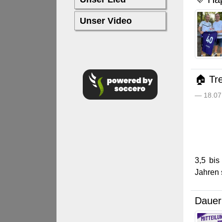
🏠 Tre
— 18.07.
3,5 bis
Jahren s
Dauerk