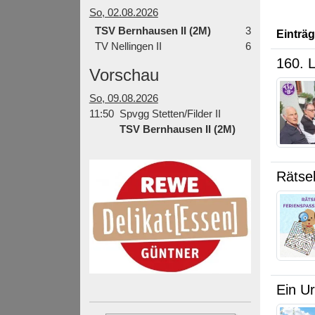
So, 02.08.2026
TSV Bernhausen II (2M)
3
Einträ
TV Nellingen II
6
160. 
Vorschau
So, 09.08.2026
11:50
Spvgg Stetten/Filder II
TSV Bernhausen II (2M)
Rätsel
Ein Ur