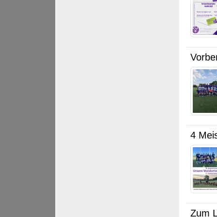
Vorbe
4 Meis
Zum L