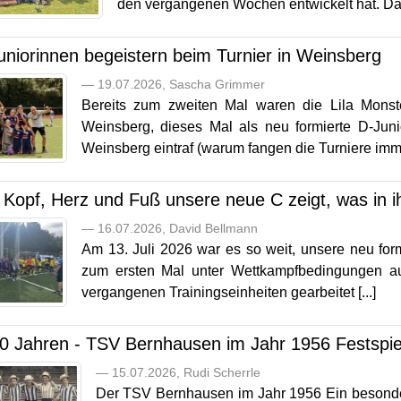
den vergangenen Wochen entwickelt hat. Das 
uniorinnen begeistern beim Turnier in Weinsberg
— 19.07.2026, Sascha Grimmer
Bereits zum zweiten Mal waren die Lila Mons
Weinsberg, dieses Mal als neu formierte D-Jun
Weinsberg eintraf (warum fangen die Turniere immer
 Kopf, Herz und Fuß unsere neue C zeigt, was in ih
— 16.07.2026, David Bellmann
Am 13. Juli 2026 war es so weit, unsere neu form
zum ersten Mal unter Wettkampfbedingungen au
vergangenen Trainingseinheiten gearbeitet [...]
70 Jahren - TSV Bernhausen im Jahr 1956 Festspie
— 15.07.2026, Rudi Scherrle
Der TSV Bernhausen im Jahr 1956 Ein besonderer