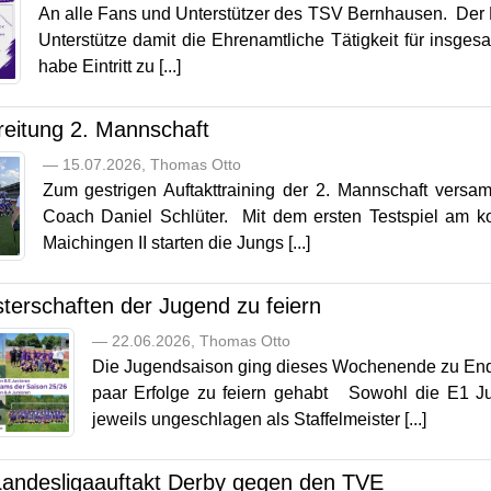
An alle Fans und Unterstützer des TSV Bernhausen. Der 
Unterstütze damit die Ehrenamtliche Tätigkeit für insg
habe Eintritt zu [...]
reitung 2. Mannschaft
— 15.07.2026, Thomas Otto
Zum gestrigen Auftakttraining der 2. Mannschaft vers
Coach Daniel Schlüter. Mit dem ersten Testspiel a
Maichingen II starten die Jungs [...]
terschaften der Jugend zu feiern
— 22.06.2026, Thomas Otto
Die Jugendsaison ging dieses Wochenende zu En
paar Erfolge zu feiern gehabt Sowohl die E1 Ju
jeweils ungeschlagen als Staffelmeister [...]
andesligaauftakt Derby gegen den TVE