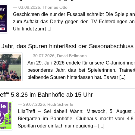
— 03.08.2026, Thomas Otto
Geschichten die nur der Fussball schreibt DIe Spielplanko
zum Auftakt das Derby gegen den TV Echterdingen a
Uhr findet zum [...]
 Jahr, das Spuren hinterlässt der Saisonabschluss
— 30.07.2026, David Bellmann
Am 29. Juli 2026 endete für unsere C-Juniorinne
besonderes Jahr, das bei Spielerinnen, Trainert
bleibende Spuren hinterlassen hat. Es war [...]
reff" 5.8.26 im Bahnhöfle ab 15 Uhr
— 29.07.2026, Rudi Scherrle
LilaTreff – Sei dabei! Wann: Mittwoch, 5. August
Biergarten im Bahnhöfle. Clubhaus macht vom 4.8
Sportfan oder einfach nur neugierig – [...]