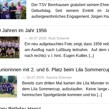
Der TSV Bernhausen gratuliert seinem Ehre
Geburtstag. Seit seinem Eintritt im
außergewöhnliches Engagement. Jürgen Hahn
0 Jahren im Jahr 1956
— 30.07.2026, Rudi Scherrle
Ein neu aufgetauchtes Foto zeigt, dass 1956 ne
am Ausflug nach Loßburg teilnahm. Auf dem da
nach rechts): v. l. hint.: Eugen Kuttler, [...]
uniorinnen mit 2. und 6. Platz beim Lila Sommerc
— 26.07.2026, Sascha Grimmer
Bereits zum dritten Mal kamen die Lila Monster 
dem Lila Sommercup, aufzulaufen. Keine lange An
heimischen Sportgelände kommen und los [...]
ppy Birthday Harry!