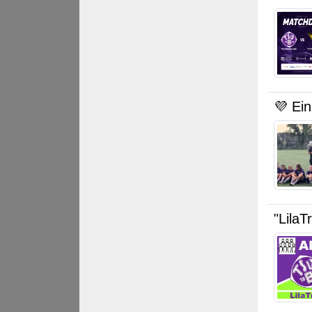
💜 Ein
"LilaT