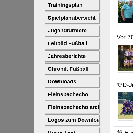
Vor 7
💜D-J
💜 Ha