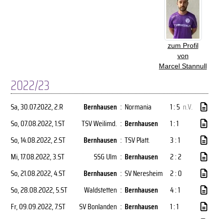
zum Profil
von
Marcel Stannull
2022/23
Sa, 30.07.2022
, 2.R
Bernhausen
:
Normania
1 : 5
n.V.
So, 07.08.2022
, 1.ST
TSV Weilimd.
:
Bernhausen
1 : 1
So, 14.08.2022
, 2.ST
Bernhausen
:
TSV Platt.
3 : 1
Mi, 17.08.2022
, 3.ST
SSG Ulm
:
Bernhausen
2 : 2
So, 21.08.2022
, 4.ST
Bernhausen
:
SV Neresheim
2 : 0
So, 28.08.2022
, 5.ST
Waldstetten
:
Bernhausen
4 : 1
Fr, 09.09.2022
, 7.ST
SV Bonlanden
:
Bernhausen
1 : 1