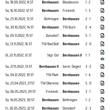
So, 18.09.2022
, 8.ST
Bernhausen
:
Blaubeuren
1 : 2
So, 16.10.2022
, 12.ST
Bernhausen
:
Frickenh.
1 : 3
So, 23.10.2022
, 13.ST
Bettringen
:
Bernhausen
2 : 1
So, 30.10.2022
, 14.ST
Bernhausen
:
TSV Buch
2 : 4
Sa, 05.11.2022
, 15.ST
Donzdorf
:
Bernhausen
5 : 1
So, 13.11.2022
, 16.ST
TSV Bad Boll
:
Bernhausen
2 : 0
Di, 22.11.2022
, 12.ST
Stgt.-Ost
:
Bernhausen II
1 : 1
(
)
So, 27.11.2022
, 13.ST
Bernhausen II
:
Germ. Degerl
3 : 2
So, 04.12.2022
, 19.ST
TSV Platt.
:
Bernhausen
1 : 4
So, 23.04.2023
, 27.ST
TSV Oberensi
:
Bernhausen
5 : 0
Sa, 06.05.2023
, 29.ST
Frickenh.
:
Bernhausen
3 : 1
So, 14.05.2023
, 30.ST
Bernhausen
:
Bettringen
1 : 2
Fr, 26.05.2023
, 32.ST
Bernhausen
:
Donzdorf
2 : 3