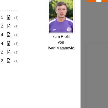
: 1
(1)
: 2
(1)
: 4
(1)
zum Profil
von
: 4
(1)
Ivan Matanovic
: 2
(1)
: 2
(1)