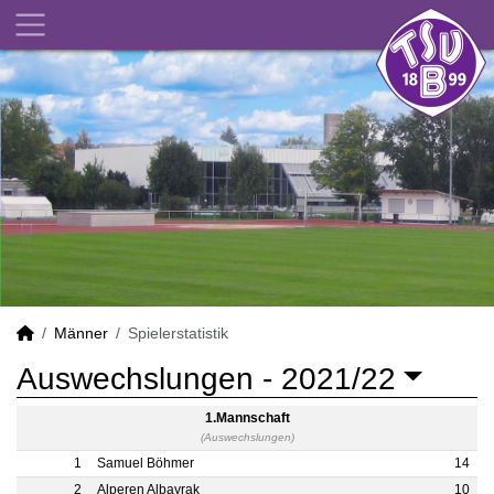
Männer
Spielerstatistik
Auswechslungen -
2021/22
1.Mannschaft
(Auswechslungen)
1
Samuel Böhmer
14
2
Alperen Albayrak
10