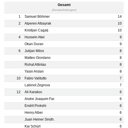
Gesamt
(Auswechslungen)
1
Samuel Böhmer
14
2
Alperen Albayrak
10
Kristijan Cagalj
10
4
Hussein Atwi
9
Okan Duran
9
6
Julijan Milos
8
Matteo Giordano
8
Rohat Altintas
8
Yasin Arslan
8
10
Fabio Valitutto
7
Labinot Zegrova
7
12
Ali Karakoc
6
Andre Joaquim Far.
6
Endrit Prokshi
6
Henry Alber
6
Juan Heiner Sindh.
6
Kai Schürl
6