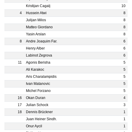
Kristijan Cagalj
10
4
Hussein Atwi
8
Julijan Milos
8
Matteo Giordano
8
Yasin Arslan
8
8
Andre Joaquim Far.
6
Henry Alber
6
Labinot Zegrova
6
11
Agonis Berisha
5
Ali Karakoc
5
Aris Charalampidis
5
Ivan Matanovic
5
Michel Forzano
5
16
Okan Duran
4
17
Julian Schock
3
18
Dennis Brückner
1
Juan Heiner Sindh.
1
Onur Aycil
1