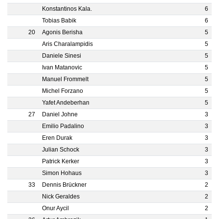
Konstantinos Kala.
6
Tobias Babik
6
20
Agonis Berisha
5
Aris Charalampidis
5
Daniele Sinesi
5
Ivan Matanovic
5
Manuel Frommelt
5
Michel Forzano
5
Yafet Andeberhan
5
27
Daniel Johne
3
Emilio Padalino
3
Eren Durak
3
Julian Schock
3
Patrick Kerker
3
Simon Hohaus
3
33
Dennis Brückner
2
Nick Geraldes
2
Onur Aycil
2