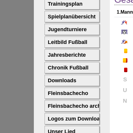
1.Mann
S
U
N