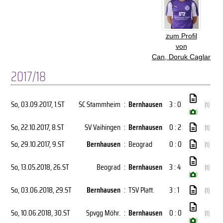
zum Profil
von
Can, Doruk Caglar
2017/18
So, 03.09.2017
, 1.ST
SC Stammheim
:
Bernhausen
3 : 0
(1)
(
)
So, 22.10.2017
, 8.ST
SV Vaihingen
:
Bernhausen
0 : 2
(1)
So, 29.10.2017
, 9.ST
Bernhausen
:
Beograd
0 : 0
(1)
So, 13.05.2018
, 26.ST
Beograd
:
Bernhausen
3 : 4
(1)
(
)
So, 03.06.2018
, 29.ST
Bernhausen
:
TSV Platt.
3 : 1
(1)
So, 10.06.2018
, 30.ST
Spvgg Möhr.
:
Bernhausen
0 : 0
(1)
(
)