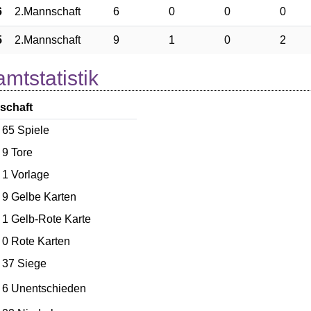
6
2.Mannschaft
6
0
0
0
5
2.Mannschaft
9
1
0
2
mtstatistik
schaft
65
Spiele
9
Tore
1
Vorlage
9
Gelbe Karten
1
Gelb-Rote Karte
0
Rote Karten
37 Siege
6 Unentschieden