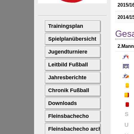
2015/1
2014/1
Gesa
2.Mann
S
U