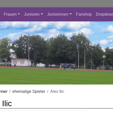
Frauen
Junioren
Juniorinnen
Fanshop
Dropdow
nner
ehemalige Spieler
Alex Ilic
Ilic