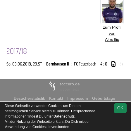
zum Profil
von
Alex Ilic
2017/18
So, 03.06.2018
, 29.ST
Bernhausen II
:
FC Feuerbach
4 : 0
(1)
soccero.de
© 2006 - 2026
Besucherstatistik
Kontakt
Impressum
Geburtstage
Datenschutz
Diese Webseite verwendet Cookies, um Dir den
OK
bestmöglichen Service bieten zu können. Entsprechende
Informationen findest Du unter
Datenschutz
.
Mit der Nutzung der Webseite erklärst Du Dich mit der
Verwendung von Cookies einverstanden.