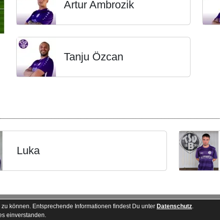
Artur Ambrozik
Tanju Özcan
Luka
Besucherstatistik
Kontakt
 zu können. Entsprechende Informationen findest Du unter
Datenschutz
.
es einverstanden.