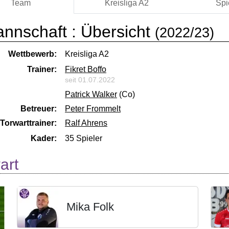
Team
Kreisliga A2
Spi
annschaft :
Übersicht
(2022/23)
Wettbewerb:
Kreisliga A2
Trainer:
Fikret Boffo
seit 01.07.2022
Patrick Walker
(Co)
Betreuer:
Peter Frommelt
Torwarttrainer:
Ralf Ahrens
Kader:
35 Spieler
art
Mika Folk