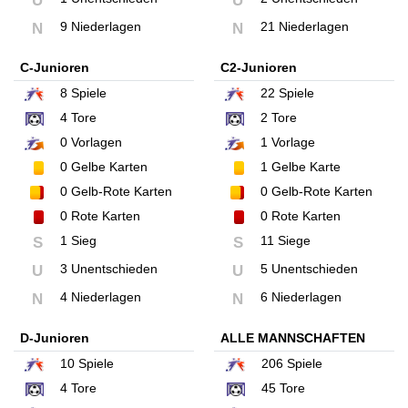
U
U
9 Niederlagen
21 Niederlagen
N
N
C-Junioren
C2-Junioren
8
Spiele
22
Spiele
4
Tore
2
Tore
0
Vorlagen
1
Vorlage
0
Gelbe Karten
1
Gelbe Karte
0
Gelb-Rote Karten
0
Gelb-Rote Karten
0
Rote Karten
0
Rote Karten
1 Sieg
11 Siege
S
S
3 Unentschieden
5 Unentschieden
U
U
4 Niederlagen
6 Niederlagen
N
N
D-Junioren
ALLE MANNSCHAFTEN
10
Spiele
206
Spiele
4
Tore
45
Tore