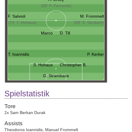
(50' P. Ferrante)
F. Salvioli
M. Frommelt
(73' T. Hohaus)
(89' S. Strubich)
Marco
D. Till
T. Ioannidis
P. Kerker
S. Hohaus
Christopher B.
G. Strambace
Spielstatistik
Tore
2x Sam Berkan Durak
Assists
Theodoros Ioannidis
,
Manuel Frommelt