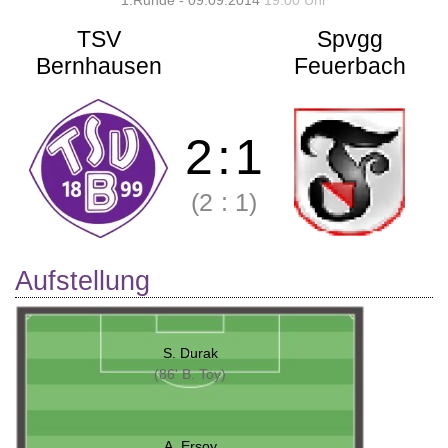
1.Runde - 09.09.2014
19:00 Uhr
TSV
Spvgg
Bernhausen
Feuerbach
2
:
1
(2
:
1)
Aufstellung
S. Durak
(86' B. Toy)
A. Ersoy