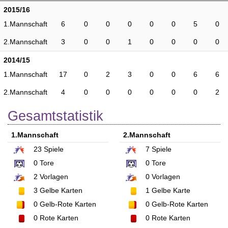
2015/16
1.Mannschaft
6
0
0
0
0
0
5
0
2.Mannschaft
3
0
0
1
0
0
0
0
2014/15
1.Mannschaft
17
0
2
3
0
0
6
6
2.Mannschaft
4
0
0
0
0
0
0
2
Gesamtstatistik
1.Mannschaft
2.Mannschaft
23
Spiele
7
Spiele
0
Tore
0
Tore
2
Vorlagen
0
Vorlagen
3
Gelbe Karten
1
Gelbe Karte
0
Gelb-Rote Karten
0
Gelb-Rote Karten
0
Rote Karten
0
Rote Karten