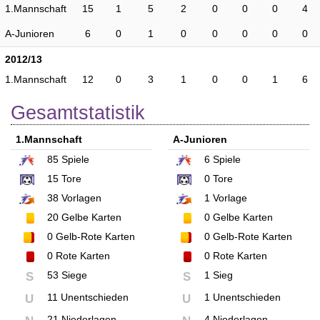
1.Mannschaft
15
1
5
2
0
0
0
4
A-Junioren
6
0
1
0
0
0
0
0
2012/13
1.Mannschaft
12
0
3
1
0
0
1
6
Gesamtstatistik
1.Mannschaft
A-Junioren
85
Spiele
6
Spiele
15
Tore
0
Tore
38
Vorlagen
1
Vorlage
20
Gelbe Karten
0
Gelbe Karten
0
Gelb-Rote Karten
0
Gelb-Rote Karten
0
Rote Karten
0
Rote Karten
53 Siege
1 Sieg
S
S
11 Unentschieden
1 Unentschieden
U
U
21 Niederlagen
4 Niederlagen