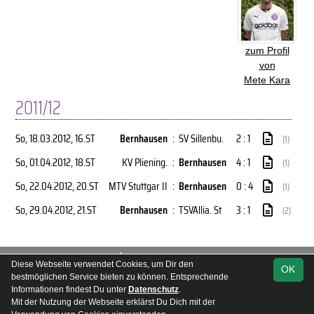
zum Profil
von
Mete Kara
2011/12
So, 18.03.2012
, 16.ST
Bernhausen
:
SV Sillenbu.
2 : 1
(1)
So, 01.04.2012
, 18.ST
KV Pliening.
:
Bernhausen
4 : 1
(1)
So, 22.04.2012
, 20.ST
MTV Stuttgar II
:
Bernhausen
0 : 4
(1)
So, 29.04.2012
, 21.ST
Bernhausen
:
TSVAllia. St
3 : 1
(2)
soccero.de
Diese Webseite verwendet Cookies, um Dir den
OK
© 2006 - 2026
bestmöglichen Service bieten zu können. Entsprechende
Informationen findest Du unter
Datenschutz
.
Besucherstatistik
Kontakt
Impressum
Geburtstage
Mit der Nutzung der Webseite erklärst Du Dich mit der
Datenschutz