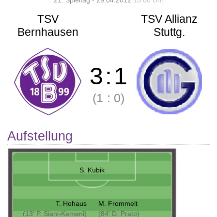
21. Spieltag - 29.04.2012
15:00 Uhr
TSV
TSV Allianz
Bernhausen
Stuttg.
3
:
1
(1
:
0)
Aufstellung
S. Kubik
T. Hohaus
M. Frommelt
(13' P. Siani-Kemeni)
(84' D. Prato)