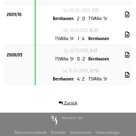
So, 20.09.2009
, 3.ST
2009/10
2 : 0
Bernhausen
TSVAllia. St
Do, 13.05.2010
, 16.ST
1 : 4
TSVAllia. St
Bernhausen
So, 02.11.2008
, 9.ST
2008/09
0 : 2
TSVAllia. St
Bernhausen
So, 10.05.2009
, 22.ST
4 : 2
Bernhausen
TSVAllia. St
Zurück
soccero.de
© 2006 - 2026
Besucherstatistik
Kontakt
Impressum
Geburtstage