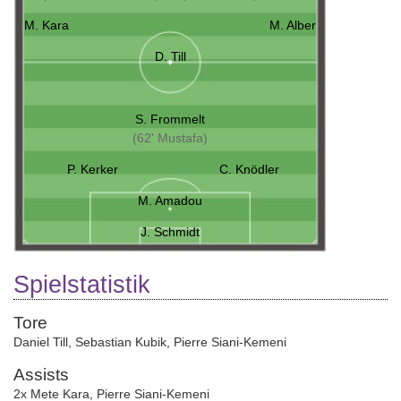
M. Kara
M. Alber
D. Till
S. Frommelt
(62' Mustafa)
P. Kerker
C. Knödler
M. Amadou
J. Schmidt
Spielstatistik
Tore
Daniel Till
,
Sebastian Kubik
,
Pierre Siani-Kemeni
Assists
2x Mete Kara
,
Pierre Siani-Kemeni