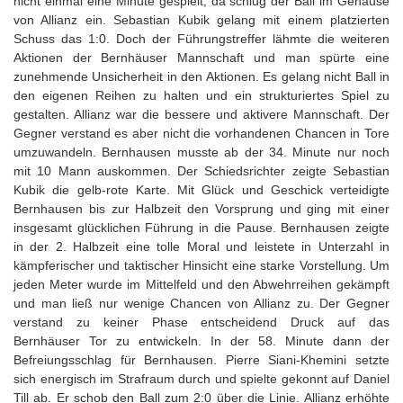
nicht einmal eine Minute gespielt, da schlug der Ball im Gehäuse
von Allianz ein. Sebastian Kubik gelang mit einem platzierten
Schuss das 1:0. Doch der Führungstreffer lähmte die weiteren
Aktionen der Bernhäuser Mannschaft und man spürte eine
zunehmende Unsicherheit in den Aktionen. Es gelang nicht Ball in
den eigenen Reihen zu halten und ein strukturiertes Spiel zu
gestalten. Allianz war die bessere und aktivere Mannschaft. Der
Gegner verstand es aber nicht die vorhandenen Chancen in Tore
umzuwandeln. Bernhausen musste ab der 34. Minute nur noch
mit 10 Mann auskommen. Der Schiedsrichter zeigte Sebastian
Kubik die gelb-rote Karte. Mit Glück und Geschick verteidigte
Bernhausen bis zur Halbzeit den Vorsprung und ging mit einer
insgesamt glücklichen Führung in die Pause. Bernhausen zeigte
in der 2. Halbzeit eine tolle Moral und leistete in Unterzahl in
kämpferischer und taktischer Hinsicht eine starke Vorstellung. Um
jeden Meter wurde im Mittelfeld und den Abwehrreihen gekämpft
und man ließ nur wenige Chancen von Allianz zu. Der Gegner
verstand zu keiner Phase entscheidend Druck auf das
Bernhäuser Tor zu entwickeln. In der 58. Minute dann der
Befreiungsschlag für Bernhausen. Pierre Siani-Khemini setzte
sich energisch im Strafraum durch und spielte gekonnt auf Daniel
Till ab. Er schob den Ball zum 2:0 über die Linie. Allianz erhöhte