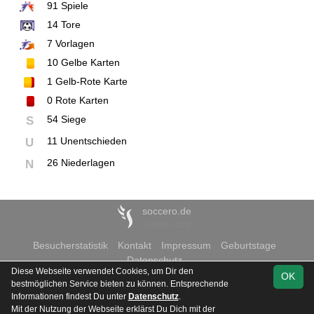
91
Spiele
14
Tore
7
Vorlagen
10
Gelbe Karten
1
Gelb-Rote Karte
0
Rote Karten
54 Siege
S
11 Unentschieden
U
26 Niederlagen
N
soccero.de
© 2006 - 2026
Besucherstatistik
Kontakt
Impressum
Geburtstage
Datenschutz
Diese Webseite verwendet Cookies, um Dir den
OK
bestmöglichen Service bieten zu können. Entsprechende
Informationen findest Du unter
Datenschutz
.
Mit der Nutzung der Webseite erklärst Du Dich mit der