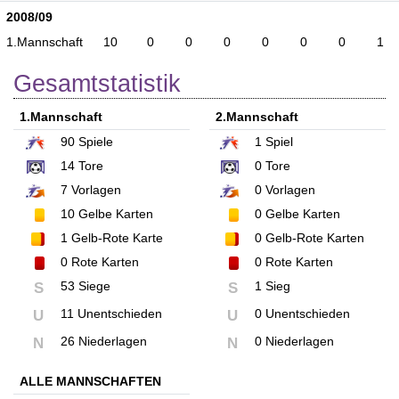
2008/09
1.Mannschaft
10
0
0
0
0
0
0
1
Gesamtstatistik
1.Mannschaft
2.Mannschaft
90
Spiele
1
Spiel
14
Tore
0
Tore
7
Vorlagen
0
Vorlagen
10
Gelbe Karten
0
Gelbe Karten
1
Gelb-Rote Karte
0
Gelb-Rote Karten
0
Rote Karten
0
Rote Karten
53 Siege
1 Sieg
S
S
11 Unentschieden
0 Unentschieden
U
U
26 Niederlagen
0 Niederlagen
N
N
ALLE MANNSCHAFTEN