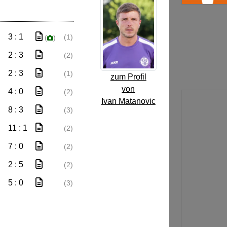
3 : 1
(1)
(
)
2 : 3
(2)
2 : 3
(1)
zum Profil
von
4 : 0
(2)
Ivan Matanovic
8 : 3
(3)
11 : 1
(2)
7 : 0
(2)
2 : 5
(2)
5 : 0
(3)