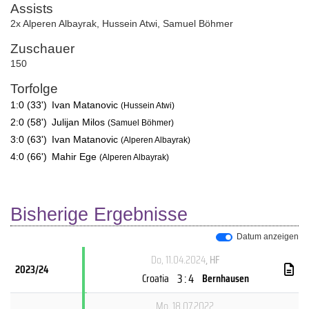
Assists
2x Alperen Albayrak
,
Hussein Atwi
,
Samuel Böhmer
Zuschauer
150
Torfolge
1:0 (33')
Ivan Matanovic
(Hussein Atwi)
2:0 (58')
Julijan Milos
(Samuel Böhmer)
3:0 (63')
Ivan Matanovic
(Alperen Albayrak)
4:0 (66')
Mahir Ege
(Alperen Albayrak)
Bisherige Ergebnisse
Datum anzeigen
Do, 11.04.2024
, HF
2023/24
3 : 4
Croatia
Bernhausen
Mo, 18.07.2022
,