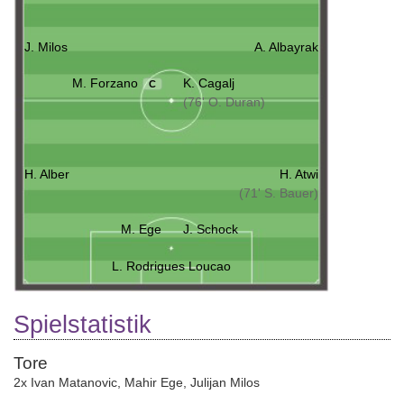
J. Milos
A. Albayrak
M. Forzano
K. Cagalj
C
(76' O. Duran)
H. Alber
H. Atwi
(71' S. Bauer)
M. Ege
J. Schock
L. Rodrigues Loucao
Spielstatistik
Tore
2x Ivan Matanovic
,
Mahir Ege
,
Julijan Milos