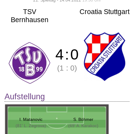
21. Spieltag - 14.04.2022
19:30 Uhr
TSV
Croatia Stuttgart
Bernhausen
4
:
0
(1
:
0)
Aufstellung
I. Matanovic
S. Böhmer
(81' L. Zegrova)
(69' A. Karakoc)