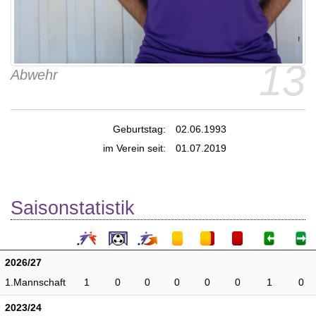
13
Abwehr
Geburtstag:
02.06.1993
im Verein seit:
01.07.2019
Saisonstatistik
2026/27
1.Mannschaft
1
0
0
0
0
0
1
0
2023/24