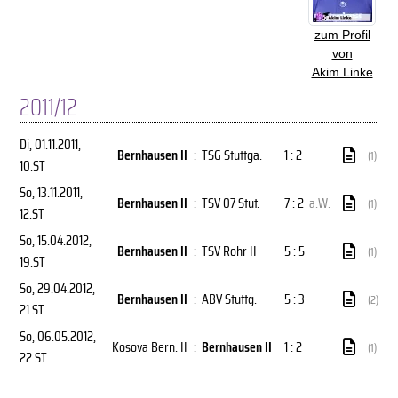
zum Profil
von
Akim Linke
2011/12
Di, 01.11.2011
,
Bernhausen II
:
TSG Stuttga.
1 : 2
(1)
10.ST
So, 13.11.2011
,
Bernhausen II
:
TSV 07 Stut.
7 : 2
a.W.
(1)
12.ST
So, 15.04.2012
,
Bernhausen II
:
TSV Rohr II
5 : 5
(1)
19.ST
So, 29.04.2012
,
Bernhausen II
:
ABV Stuttg.
5 : 3
(2)
21.ST
So, 06.05.2012
,
Kosova Bern. II
:
Bernhausen II
1 : 2
(1)
22.ST