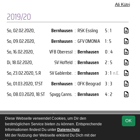
Ali Kütri
2019/20
So, 02.02.2020
,
Bernhausen
:
RSK Essling
5 : 1
So, 09.02.2020
,
Bernhausen
:
GFV OMONIA
1 : 5
So, 16.02.2020
,
VFB Oberessl
:
Bernhausen
0 : 4
Di, 18.02.2020
,
SV Hoffeld
:
Bernhausen
2 : 5
So, 23.02.2020
, 5.R
SV Gablenbe.
:
Bernhausen
3 : 1
n.E.
So, 01.03.2020
, 17.ST
Bernhausen
:
OFK Beograd
3 : 3
So, 08.03.2020
, 18.ST
Spvgg Canns.
:
Bernhausen
4 : 2
soccero.de
Diese Webseite verwendet Cookies, um Dir den
OK
© 2006 - 2026
bestmöglichen Service bieten zu können. Entsprechende
Informationen findest Du unter
Datenschutz
.
Besucherstatistik
Kontakt
Impressum
Geburtstage
Mit der Nutzung der Webseite erklärst Du Dich mit der
Datenschutz