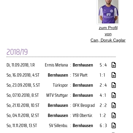
zum Profil
von
Can, Doruk Caglar
2018/19
Di, 11.09.2018
, 1.R
Ermis Metana
:
Bernhausen
5 : 4
So, 16.09.2018
, 4.ST
Bernhausen
:
TSV Platt.
1 : 1
So, 23.09.2018
, 5.ST
Türkspor
:
Bernhausen
2 : 4
So, 07.10.2018
, 8.ST
MTV Stuttgar
:
Bernhausen
4 : 1
So, 21.10.2018
, 10.ST
Bernhausen
:
OFK Beograd
2 : 2
So, 04.11.2018
, 12.ST
Bernhausen
:
VfB Obertür.
1 : 2
So, 11.11.2018
, 13.ST
SV Sillenbu.
:
Bernhausen
6 : 3